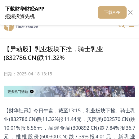
在线客服
关于我们
财华证券
公关
财华媒体矩阵
财华智库
下载财华财经APP
下载APP
把握投资先机
【异动股】乳业板块下挫，骑士乳业
(832786.CN)跌11.32%
日期：
2025-04-18 13:15
【财华社讯】今日午盘，截至13:15，乳业板块下挫。骑士乳
业(832786.CN)跌11.32%报11.44元，贝因美(002570.CN)跌
10.01%报6.56元，品渥食品(300892.CN)跌7.84%报36.7
元，维维股份(600300.CN)跌7.39%报4.01元，新乳业