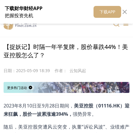
在线客服
关于我们
财华证券
公关
财华媒体矩阵
财华智库
下载财华财经APP
下载APP
把握投资先机
【捉妖记】时隔一年半复牌，股价暴跌44%！美
亚控股怎么了？
日期：
2025-05-09 18:39
作者：
云知风起
2023年8月10日至9月28日期间，
美亚控股（01116.HK）迎
来狂飙，股价一波累涨逾394%，
强势异常。
随后，美亚控股突遭风云突变，执董“诉讼风波”、业绩难产