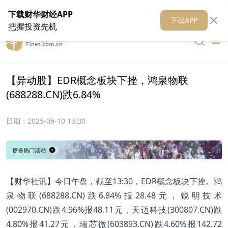
在线客服
关于我们
财华证券
公关
财华媒体矩阵
财华智库
下载财华财经APP
下载APP
把握投资先机
【异动股】EDR概念板块下挫，鸿泉物联
(688288.CN)跌6.84%
日期：
2025-06-10 13:30
【财华社讯】今日午盘，截至13:30，EDR概念板块下挫。鸿
泉物联(688288.CN)跌6.84%报28.48元，锐明技术
(002970.CN)跌4.96%报48.11元，天迈科技(300807.CN)跌
4.80%报41.27元，瑞芯微(603893.CN)跌4.60%报142.72