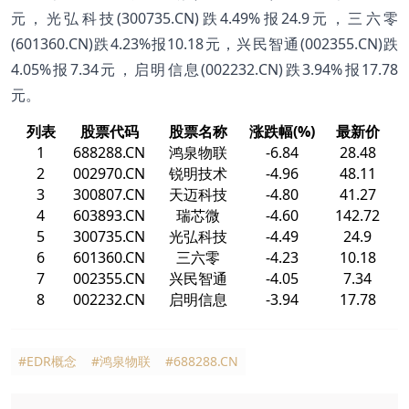
元，光弘科技(300735.CN)跌4.49%报24.9元，三六零
(601360.CN)跌4.23%报10.18元，兴民智通(002355.CN)跌
4.05%报7.34元，启明信息(002232.CN)跌3.94%报17.78
元。
列表
股票代码
股票名称
涨跌幅(%)
最新价
1
688288.CN
鸿泉物联
-6.84
28.48
2
002970.CN
锐明技术
-4.96
48.11
3
300807.CN
天迈科技
-4.80
41.27
4
603893.CN
瑞芯微
-4.60
142.72
5
300735.CN
光弘科技
-4.49
24.9
6
601360.CN
三六零
-4.23
10.18
7
002355.CN
兴民智通
-4.05
7.34
8
002232.CN
启明信息
-3.94
17.78
#EDR概念
#鸿泉物联
#688288.CN