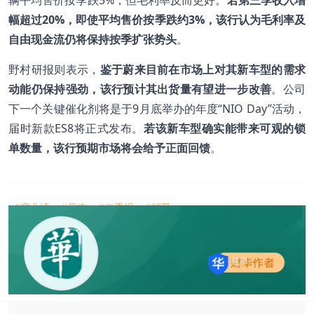
辆平均售价按季跌5%，但毛利率反而更好。
若第三季收入增
幅超过20%，即使平均售价按季跌约3%，该行认为毛利率及
自由现金流仍将保持按季扩张势头
。
野村研报则表示，
鉴于蔚来目前在市场上对其新车型的需求
动能仍保持强劲，该行预计其出货量有望进一步改善
。公司
下一个关键催化剂将是于9月底举办的年度“NIO Day”活动，
届时新款ES8将正式发布。
若该新车型确实能带来可观的锁
单数量，该行预期市场将会给予正面回馈
。
#窥业绩
#蔚来
#二季报
#销量
瓶子