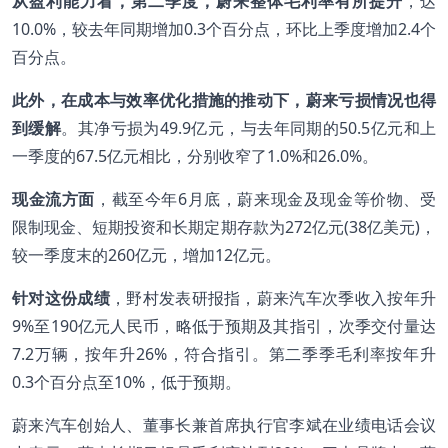
从盈利能力看，第二季度，蔚来整体毛利率有所提升
，达
10.0%，较去年同期增加0.3个百分点，环比上季度增加2.4个
百分点。
此外，在成本与效率优化措施的推动下，蔚来亏损情况也得
到缓解
。其净亏损为49.9亿元，与去年同期的50.5亿元和上
一季度的67.5亿元相比，分别收窄了1.0%和26.0%。
现金流方面
，截至今年6月底，蔚来现金及现金等价物、受
限制现金、短期投资和长期定期存款为272亿元(38亿美元)，
较一季度末的260亿元，增加12亿元。
针对这份成绩
，野村发表研报指，蔚来汽车次季收入按年升
9%至190亿元人民币，略低于预期及其指引，次季交付量达
7.2万辆，按年升26%，符合指引。第二季季毛利率按年升
0.3个百分点至10%，低于预期。
蔚来汽车创始人、董事长兼首席执行官李斌在业绩电话会议