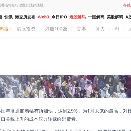
在线
国香港特别行政区的法律法规。
频
快讯
港交所发布
Web3
今日IPO
港股解码
一图解码
美股解码
A
热搜：
港股投资
|
港股100强
|
香港
|
算力
|
AI
|
国年度通胀增幅有所加快，达到2.9%，为1月以来的最高，对比
进口关税上升的成本压力转嫁给消费者。