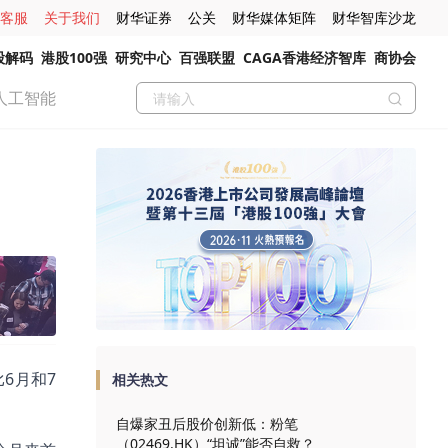
客服
关于我们
财华证券
公关
财华媒体矩阵
财华智库沙龙
股解码
港股100强
研究中心
百强联盟
CAGA香港经济智库
商协会
人工智能
6月和7
相关热文
自爆家丑后股价创新低：粉笔
（02469.HK）“坦诚”能否自救？