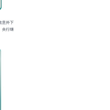
数意外下
、央行继