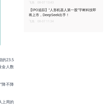
飞鱼
08-07 13:43
【IPO追踪】“人形机器人第一股”宇树科技即
将上市，DeepSeek出手！
飞鱼
08-07 11:34
的23.5
业金人数
“降不降
从上周的