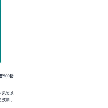
普500指
中风险以
超预期，