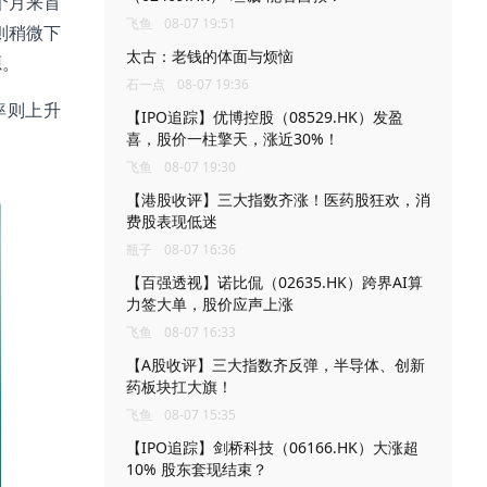
个月来首
飞鱼
08-07 19:51
则稍微下
太古：老钱的体面与烦恼
源。
石一点
08-07 19:36
率则上升
【IPO追踪】优博控股（08529.HK）发盈
喜，股价一柱擎天，涨近30%！
飞鱼
08-07 19:30
【港股收评】三大指数齐涨！医药股狂欢，消
费股表现低迷
瓶子
08-07 16:36
【百强透视】诺比侃（02635.HK）跨界AI算
力签大单，股价应声上涨
飞鱼
08-07 16:33
【A股收评】三大指数齐反弹，半导体、创新
药板块扛大旗！
飞鱼
08-07 15:35
【IPO追踪】剑桥科技（06166.HK）大涨超
10% 股东套现结束？