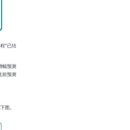
程“已结
年增幅预测
于此前预测
见下图。