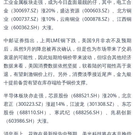
工业金属板块走强，成为今日盘面最靓的仔，其中，电工合
金（300697.SZ）涨20%，盛达资源（000603.SZ）、北方铜
业（000737.SZ）涨10%，云南铜业（000878.SZ）、江西铜
业（600362.SH）大涨。
中邮证券指出，上周LME铜下跌，美国9月非农不及预期
后，虽然9月的降息被再次确认，但是也为市场带来了交易
衰退的可能性，因此短期给铜价带来波动，但综合其他经济
数据来看，美国消费数据依然坚挺，软着陆的可能性高于衰
退，有望刺激铜价上行。另外，消费淡季接近尾声，金九银
十提前备货有望在库存端给予铜价支撑。
半导体板块亦走强，芯原股份（688521.SH）涨20%，北京
君正（300223.SZ）涨超14%，江波龙（301308.SZ）、东芯
股份（688110.SH）、寒武纪（688256.SH）、兆易创新
（603986.SH）大涨。
消息面上，花旗在最新报告中预期，美光科技将在本月晚些