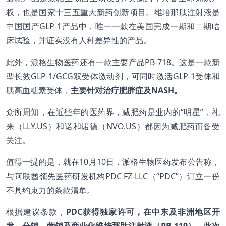
权，也是国家十三五重大新药创新项目。维培那肽注射液是
中国国产GLP-1产品中，唯一一款在美国完成一期和二期临
床试验，并证实没有人种差异性的产品。
此外，派格生物医药还有一款主要产品PB-718。这是一款新
型长效GLP-1/GCG双受体激动剂，可同时激活GLP-1受体和
胰高血糖素受体，
主要针对治疗肥胖症及
N
ASH。
众所周知，在近些年的医药界，减肥药是业内的“明星”，礼
来（LLY.US）和诺和诺德（NVO.US）都因为减肥药而备受
关注。
值得一提的是，就在10月10日，派格生物医药发布公告称，
与阿联酋领先医药研发机构PDC FZ-LLC（“PDC”）订立一份
不具约束力的条款清单。
根据建议条款，
PDC获得独家许可，
在中东及非洲地区开
发、分销、营销及商业化维培那肽注射液
（
PB-119
）
。此次