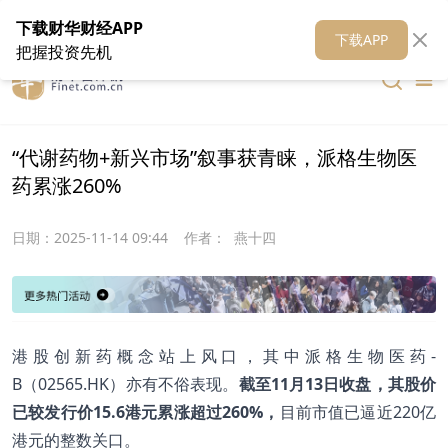
在线客服
关于我们
财华证券
公关
财华媒体矩阵
财华智库
下载财华财经APP
下载APP
把握投资先机
“代谢药物+新兴市场”叙事获青睐，派格生物医
药累涨260%
日期：
2025-11-14 09:44
作者：
燕十四
港股创新药概念站上风口，其中派格生物医药-
B（02565.HK）亦有不俗表现。
截至11月13日收盘，其股价
已较发行价15.6港元累涨超过260%，
目前市值已逼近220亿
港元的整数关口。