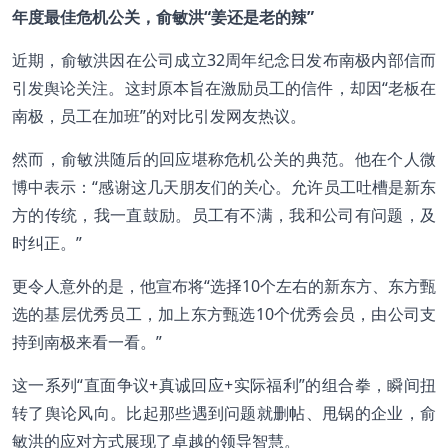
年度最佳危机公关，俞敏洪“姜还是老的辣”
近期，俞敏洪因在公司成立32周年纪念日发布南极内部信而
引发舆论关注。这封原本旨在激励员工的信件，却因“老板在
南极，员工在加班”的对比引发网友热议。
然而，俞敏洪随后的回应堪称危机公关的典范。他在个人微
博中表示：“感谢这几天朋友们的关心。允许员工吐槽是新东
方的传统，我一直鼓励。员工有不满，我和公司有问题，及
时纠正。”
更令人意外的是，他宣布将“选择10个左右的新东方、东方甄
选的基层优秀员工，加上东方甄选10个优秀会员，由公司支
持到南极来看一看。”
这一系列“直面争议+真诚回应+实际福利”的组合拳，瞬间扭
转了舆论风向。比起那些遇到问题就删帖、甩锅的企业，俞
敏洪的应对方式展现了卓越的领导智慧。