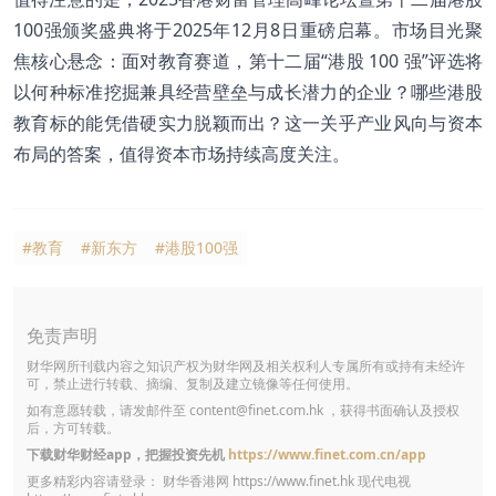
100强颁奖盛典将于2025年12月8日重磅启幕。市场目光聚
焦核心悬念：面对教育赛道，第十二届“港股 100 强”评选将
以何种标准挖掘兼具经营壁垒与成长潜力的企业？哪些港股
教育标的能凭借硬实力脱颖而出？这一关乎产业风向与资本
布局的答案，值得资本市场持续高度关注。
#教育
#新东方
#港股100强
免责声明
财华网所刊载内容之知识产权为财华网及相关权利人专属所有或持有未经许
可，禁止进行转载、摘编、复制及建立镜像等任何使用。
如有意愿转载，请发邮件至
content@finet.com.hk
，获得书面确认及授权
后，方可转载。
下载财华财经app，把握投资先机
https://www.finet.com.cn/app
更多精彩内容请登录： 财华香港网
https://www.finet.hk
现代电视