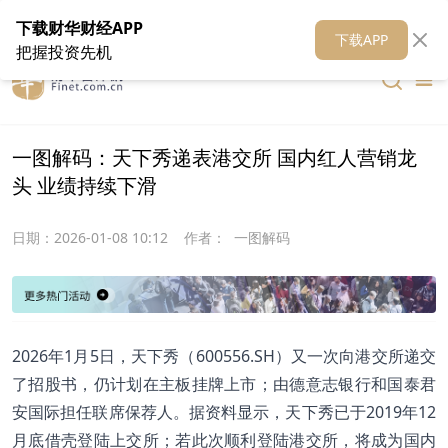
在线客服
关于我们
财华证券
公关
财华媒体矩阵
财华智库
下载财华财经APP
下载APP
把握投资先机
一图解码：天下秀递表港交所 国内红人营销龙
头 业绩持续下滑
日期：
2026-01-08 10:12
作者：
一图解码
2026年1月5日，天下秀（600556.SH）又一次向港交所递交
了招股书，仍计划在主板挂牌上市；由德意志银行和国泰君
安国际担任联席保荐人。据资料显示，天下秀已于2019年12
月底借壳登陆上交所；若此次顺利登陆港交所，将成为国内