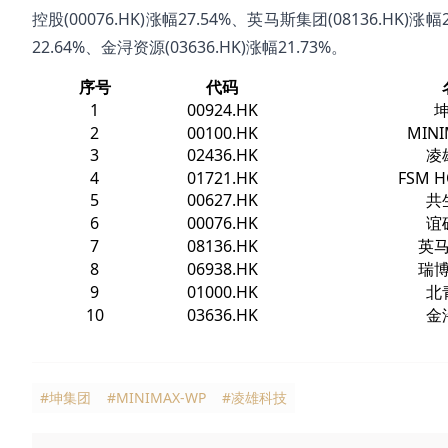
控股(00076.HK)涨幅27.54%、英马斯集团(08136.HK)涨幅
22.64%、金浔资源(03636.HK)涨幅21.73%。
序号
代码
1
00924.HK
2
00100.HK
MINI
3
02436.HK
凌
4
01721.HK
FSM H
5
00627.HK
共
6
00076.HK
谊
7
08136.HK
英
8
06938.HK
瑞博
9
01000.HK
北
10
03636.HK
金
#坤集团
#MINIMAX-WP
#凌雄科技