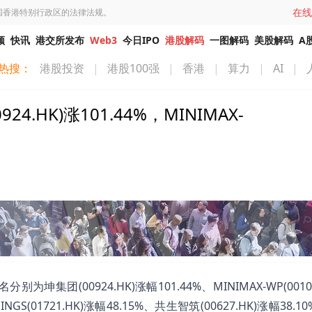
在线
国香港特别行政区的法律法规。
频
快讯
港交所发布
Web3
今日IPO
港股解码
一图解码
美股解码
A
热搜：
港股投资
|
港股100强
|
香港
|
算力
|
AI
|
HK)涨101.44%，MINIMAX-
团(00924.HK)涨幅101.44%、MINIMAX-WP(00100
INGS(01721.HK)涨幅48.15%、共生智筑(00627.HK)涨幅38.