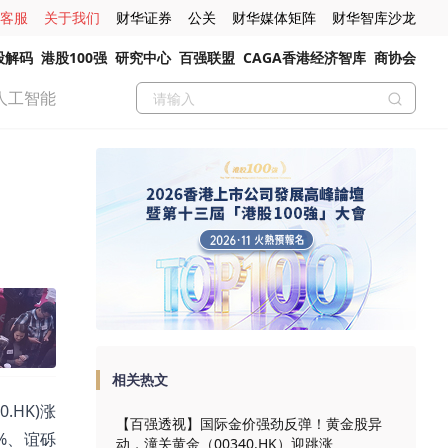
客服
关于我们
财华证券
公关
财华媒体矩阵
财华智库沙龙
股解码
港股100强
研究中心
百强联盟
CAGA香港经济智库
商协会
人工智能
相关热文
.HK)涨
【百强透视】国际金价强劲反弹！黄金股异
10%、谊砾
动，潼关黄金（00340.HK）迎跳涨