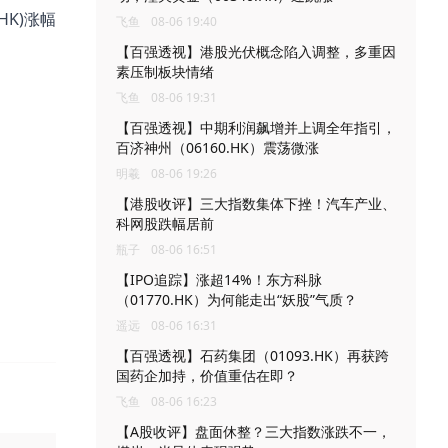
.HK)涨幅
飞鱼
08-06 19:40
【百强透视】港股光伏概念陷入调整，多重因
素压制板块情绪
飞鱼
08-06 19:31
【百强透视】中期利润飙增并上调全年指引，
百济神州（06160.HK）震荡微涨
明羲
08-06 19:26
【港股收评】三大指数集体下挫！汽车产业、
科网股跌幅居前
瓶子
08-06 16:51
【IPO追踪】涨超14%！东方科脉
（01770.HK）为何能走出“妖股”气质？
遥远
08-06 16:31
【百强透视】石药集团（01093.HK）再获跨
国药企加持，价值重估在即？
飞鱼
08-06 16:23
【A股收评】盘面休整？三大指数涨跌不一，