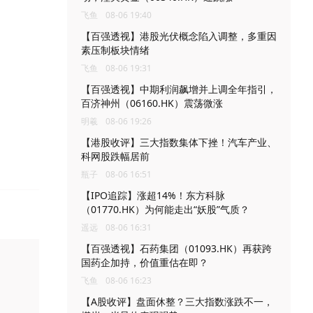
飞鱼
08-06 19:40
【百强透视】港股光伏概念陷入调整，多重因
素压制板块情绪
飞鱼
08-06 19:31
【百强透视】中期利润飙增并上调全年指引，
百济神州（06160.HK）震荡微涨
明羲
08-06 19:26
【港股收评】三大指数集体下挫！汽车产业、
科网股跌幅居前
瓶子
08-06 16:51
【IPO追踪】涨超14%！东方科脉
（01770.HK）为何能走出“妖股”气质？
遥远
08-06 16:31
【百强透视】石药集团（01093.HK）再获跨
国药企加持，价值重估在即？
飞鱼
08-06 16:23
【A股收评】盘面休整？三大指数涨跌不一，