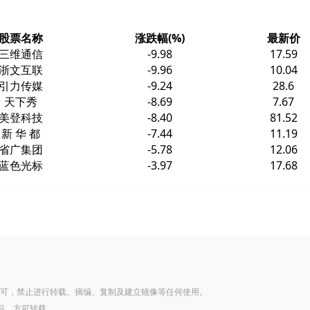
股票名称
涨跌幅(%)
最新价
三维通信
-9.98
17.59
浙文互联
-9.96
10.04
引力传媒
-9.24
28.6
天下秀
-8.69
7.67
美登科技
-8.40
81.52
新 华 都
-7.44
11.19
省广集团
-5.78
12.06
蓝色光标
-3.97
17.68
可，禁止进行转载、摘编、复制及建立镜像等任何使用。
后，方可转载。