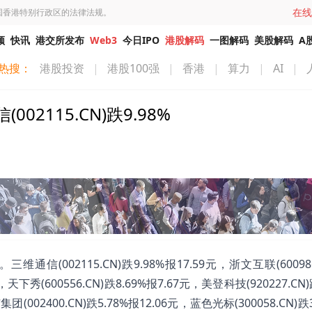
在线
国香港特别行政区的法律法规。
频
快讯
港交所发布
Web3
今日IPO
港股解码
一图解码
美股解码
A
热搜：
港股投资
|
港股100强
|
香港
|
算力
|
AI
|
115.CN)跌9.98%
002115.CN)跌9.98%报17.59元，浙文互联(600986
，天下秀(600556.CN)跌8.69%报7.67元，美登科技(920227.CN)
集团(002400.CN)跌5.78%报12.06元，蓝色光标(300058.CN)跌