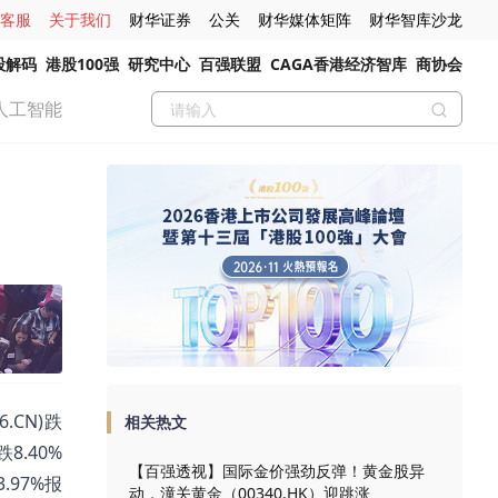
客服
关于我们
财华证券
公关
财华媒体矩阵
财华智库沙龙
股解码
港股100强
研究中心
百强联盟
CAGA香港经济智库
商协会
人工智能
.CN)跌
相关热文
跌8.40%
【百强透视】国际金价强劲反弹！黄金股异
3.97%报
动，潼关黄金（00340.HK）迎跳涨