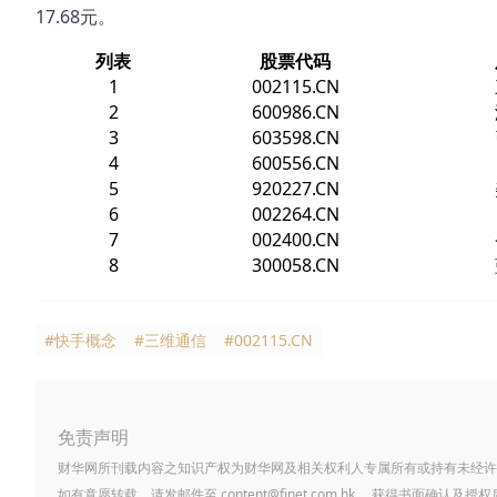
17.68元。
列表
股票代码
1
002115.CN
2
600986.CN
3
603598.CN
4
600556.CN
5
920227.CN
6
002264.CN
7
002400.CN
8
300058.CN
#快手概念
#三维通信
#002115.CN
免责声明
财华网所刊载内容之知识产权为财华网及相关权利人专属所有或持有未经许
如有意愿转载，请发邮件至
content@finet.com.hk
，获得书面确认及授权