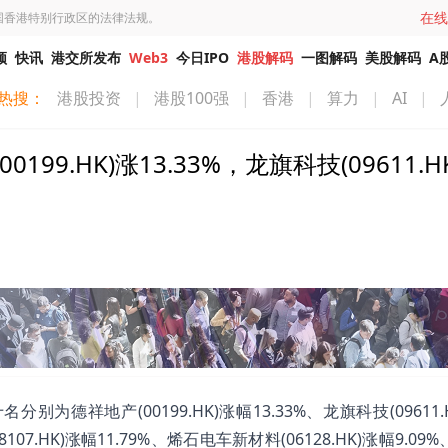
在线
国香港特别行政区的法律法规。
频
快讯
港交所发布
Web3
今日IPO
港股解码
一图解码
美股解码
A
热搜：
港股投资
|
港股100强
|
香港
|
算力
|
AI
|
.HK)涨13.33%，龙旗科技(09611.H
德祥地产(00199.HK)涨幅13.33%、龙旗科技(09611.
8107.HK)涨幅11.79%、烯石电车新材料(06128.HK)涨幅9.09