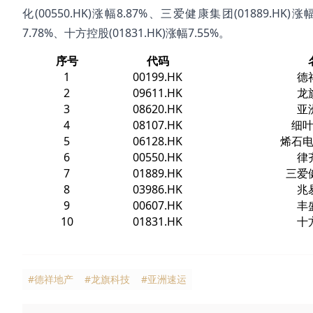
化(00550.HK)涨幅8.87%、三爱健康集团(01889.HK)涨
7.78%、十方控股(01831.HK)涨幅7.55%。
序号
代码
1
00199.HK
德
2
09611.HK
龙
3
08620.HK
亚
4
08107.HK
细
5
06128.HK
烯石
6
00550.HK
律
7
01889.HK
三爱
8
03986.HK
兆
9
00607.HK
丰
10
01831.HK
十
#德祥地产
#龙旗科技
#亚洲速运