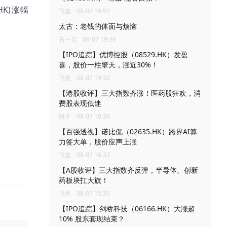
HK)涨幅
飞鱼
08-07 19:51
太古：老钱的体面与烦恼
石一点
08-07 19:36
【IPO追踪】优博控股（08529.HK）发盈
喜，股价一柱擎天，涨近30%！
飞鱼
08-07 19:30
【港股收评】三大指数齐涨！医药股狂欢，消
费股表现低迷
瓶子
08-07 16:36
【百强透视】诺比侃（02635.HK）跨界AI算
力签大单，股价应声上涨
飞鱼
08-07 16:33
【A股收评】三大指数齐反弹，半导体、创新
药板块扛大旗！
飞鱼
08-07 15:35
【IPO追踪】剑桥科技（06166.HK）大涨超
10% 股东套现结束？