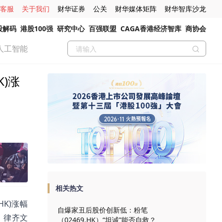
客服
关于我们
财华证券
公关
财华媒体矩阵
财华智库沙龙
股解码
港股100强
研究中心
百强联盟
CAGA香港经济智库
商协会
人工智能
K)涨
相关热文
HK)涨幅
自爆家丑后股价创新低：粉笔
%、律齐文
（02469.HK）“坦诚”能否自救？