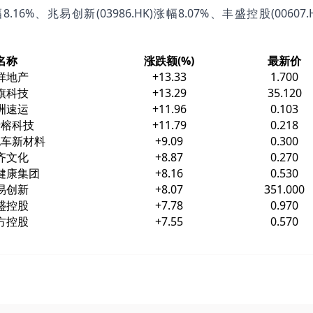
幅8.16%、兆易创新(03986.HK)涨幅8.07%、丰盛控股(00607.
名称
涨跌额(%)
最新价
祥地产
+13.33
1.700
旗科技
+13.29
35.120
洲速运
+11.96
0.103
叶榕科技
+11.79
0.218
电车新材料
+9.09
0.300
齐文化
+8.87
0.270
健康集团
+8.16
0.530
易创新
+8.07
351.000
盛控股
+7.78
0.970
方控股
+7.55
0.570