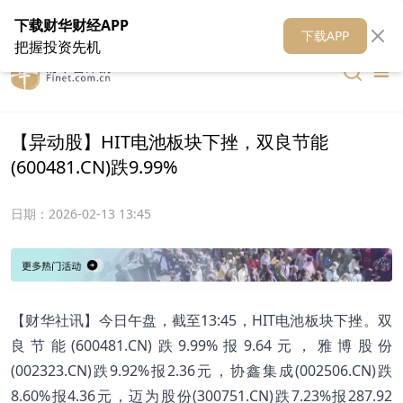
在线客服
关于我们
财华证券
公关
财华媒体矩阵
财华智库
下载财华财经APP
下载APP
把握投资先机
【异动股】HIT电池板块下挫，双良节能
(600481.CN)跌9.99%
日期：
2026-02-13 13:45
【财华社讯】今日午盘，截至13:45，HIT电池板块下挫。双
良节能(600481.CN)跌9.99%报9.64元，雅博股份
(002323.CN)跌9.92%报2.36元，协鑫集成(002506.CN)跌
8.60%报4.36元，迈为股份(300751.CN)跌7.23%报287.92