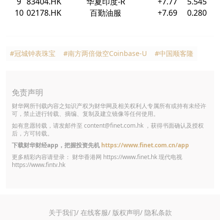
9
83404.HK
华夏印度-R
+7.77
5.545
10
02178.HK
百勤油服
+7.69
0.280
#冠城钟表珠宝
#南方两倍做空Coinbase-U
#中国顺客隆
免责声明
财华网所刊载内容之知识产权为财华网及相关权利人专属所有或持有未经许
可，禁止进行转载、摘编、复制及建立镜像等任何使用。
如有意愿转载，请发邮件至
content@finet.com.hk
，获得书面确认及授权
后，方可转载。
下载财华财经app，把握投资先机
https://www.finet.com.cn/app
更多精彩内容请登录： 财华香港网
https://www.finet.hk
现代电视
https://www.fintv.hk
关于我们/
在线客服/
版权声明/
隐私条款