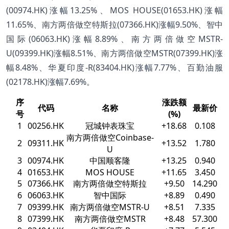
(00974.HK)涨幅13.25%、MOS HOUSE(01653.HK)涨幅
11.65%、南方两倍做空特斯拉(07366.HK)涨幅9.50%、智中
国际(06063.HK)涨幅8.89%、南方两倍做空MSTR-
U(09399.HK)涨幅8.51%、南方两倍做空MSTR(07399.HK)涨
幅8.48%、华夏印度-R(83404.HK)涨幅7.77%、百勤油服
(02178.HK)涨幅7.69%。
序
涨跌额
代码
名称
最新价
号
(%)
1
00256.HK
冠城钟表珠宝
+18.68
0.108
南方两倍做空Coinbase-
2
09311.HK
+13.52
1.780
U
3
00974.HK
中国顺客隆
+13.25
0.940
4
01653.HK
MOS HOUSE
+11.65
3.450
5
07366.HK
南方两倍做空特斯拉
+9.50
14.290
6
06063.HK
智中国际
+8.89
0.490
7
09399.HK
南方两倍做空MSTR-U
+8.51
7.335
8
07399.HK
南方两倍做空MSTR
+8.48
57.300