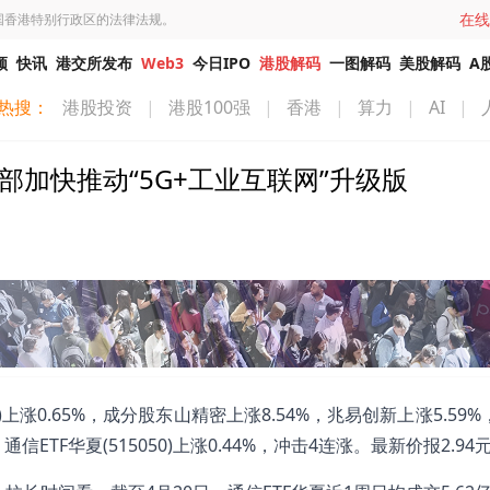
在线
国香港特别行政区的法律法规。
频
快讯
港交所发布
Web3
今日IPO
港股解码
一图解码
美股解码
A
热搜：
港股投资
|
港股100强
|
香港
|
算力
|
AI
|
工信部加快推动“5G+工业互联网”升级版
079)上涨0.65%，成分股东山精密上涨8.54%，兆易创新上涨5.59
通信ETF华夏(515050)上涨0.44%，冲击4连涨。最新价报2.94