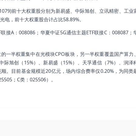
931079)前十大权重股分别为新易盛、中际旭创、立讯精密、工业
电，前十大权重股合计占比58.89%。
F联接A：008086；华夏中证5G通信主题ETF联接C：008087
指数的一半权重集中在光模块CPO板块，另一半权重覆盖国产算力、
中际旭创（15%）、新易盛（15%）、天孚通信（7%）、润泽
。目前基金规模近20亿元，场内综合费率仅0.20%，为同类
05；C类：025506）。