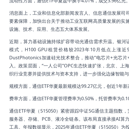
流动性方面，通信ETF华夏盘中换手4.01%，成交3.96亿元
消息面上，工业和信息化部新闻发言人、信息通信发展司司
要素保障，加快出台关于推动工业互联网高质量发展的实
设施、技术、应用、生态五大体系发展。
近期，算力基础设施持续扩容带动光通信需求升温。银河证券
模式，H100 GPU租赁价格较2023年10月低点上
DustPhotonics加速硅光技术整合，推动“电芯片+
入。政策层面，“一人公司”OPC生态快速扩张，北京、上
织行业竞赛并提供技术与资本支持，进一步强化边缘智能与
规模方面，通信ETF华夏最新规模达99.27亿元，创近1年新
费率方面，通信ETF华夏管理费率为0.50%，托管费率为0
通信ETF华夏（515050）紧密跟踪中证5G通信主题指数
服务器、存储、PCB、液冷全链条。该布局直接承接AI
工具。年报数据显示，2025年通信ETF华夏（515050）