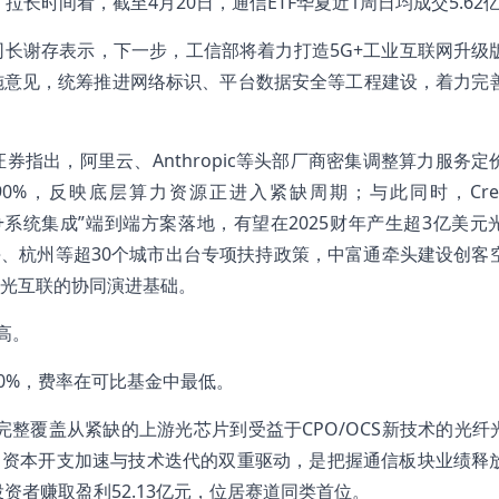
。拉长时间看，截至4月20日，通信ETF华夏近1周日均成交5.62
长谢存表示，下一步，工信部将着力打造5G+工业互联网升级
施意见，统筹推进网络标识、平台数据安全等工程建设，着力完
指出，阿里云、Anthropic等头部厂商密集调整算力服务定
涨近90%，反映底层算力资源正进入紧缺周期；与此同时，Cre
光芯片+系统集成”端到端方案落地，有望在2025财年产生超3亿美
海、杭州等超30个城市出台专项扶持政策，中富通牵头建设创客
光互联的协同演进基础。
高。
.10%，费率在可比基金中最低。
，完整覆盖从紧缺的上游光芯片到受益于CPO/OCS新技术的光纤光
算力资本开支加速与技术迭代的双重驱动，是把握通信板块业绩释
为投资者赚取盈利52.13亿元，位居赛道同类首位。