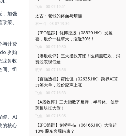
亿元。
飞鱼
08-07 19:51
版，加强
太古：老钱的体面与烦恼
善政策、
石一点
08-07 19:36
【IPO追踪】优博控股（08529.HK）发盈
喜，股价一柱擎天，涨近30%！
价与计费
飞鱼
08-07 19:30
do收购
【港股收评】三大指数齐涨！医药股狂欢，消
元光业务收
费股表现低迷
空间、组
瓶子
08-07 16:36
【百强透视】诺比侃（02635.HK）跨界AI算
力签大单，股价应声上涨
飞鱼
08-07 16:33
【A股收评】三大指数齐反弹，半导体、创新
药板块扛大旗！
飞鱼
08-07 15:35
缆、AI
放的核心
【IPO追踪】剑桥科技（06166.HK）大涨超
10% 股东套现结束？