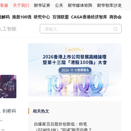
客服
关于我们
财华证券
公关
财华媒体矩阵
财华智库沙龙
股解码
港股100强
研究中心
百强联盟
CAGA香港经济智库
商协会
人工智能
%，剑桥科
相关热文
元。
自爆家丑后股价创新低：粉笔
（02469.HK）“坦诚”能否自救？