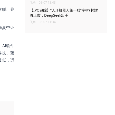
飞鱼
08-07 13:43
富联、兆
【IPO追踪】“人形机器人第一股”宇树科技即
将上市，DeepSeek出手！
飞鱼
08-07 11:34
；华夏中证
AI软件
科技、蓝
最低，适