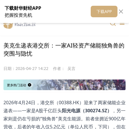
在线客服
关于我们
财华证券
公关
财华媒体矩阵
财华智库
下载财华财经APP
下载APP
把握投资先机
美克生递表港交所：一家AI轻资产储能独角兽的
突围与隐忧
日期：
2026-04-27 14:22
作者：
吴言
2026年4月24日，港交所（00388.HK）迎来了两家储能企业
递表——一家是A股千亿巨头
阳光电源（300274.SZ）
，另一
家则是仍在亏损的“独角兽”美克生能源。前者坐拥近900亿年
营收，后者的年收入仅5.2亿元（单位人民币，下同），但在