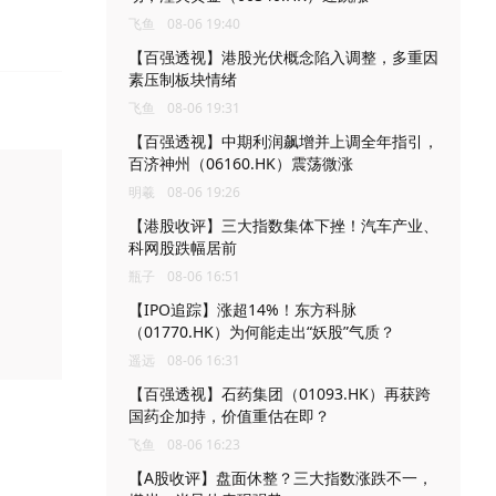
飞鱼
08-06 19:40
【百强透视】港股光伏概念陷入调整，多重因
素压制板块情绪
飞鱼
08-06 19:31
【百强透视】中期利润飙增并上调全年指引，
百济神州（06160.HK）震荡微涨
明羲
08-06 19:26
【港股收评】三大指数集体下挫！汽车产业、
科网股跌幅居前
瓶子
08-06 16:51
【IPO追踪】涨超14%！东方科脉
（01770.HK）为何能走出“妖股”气质？
遥远
08-06 16:31
【百强透视】石药集团（01093.HK）再获跨
国药企加持，价值重估在即？
飞鱼
08-06 16:23
【A股收评】盘面休整？三大指数涨跌不一，