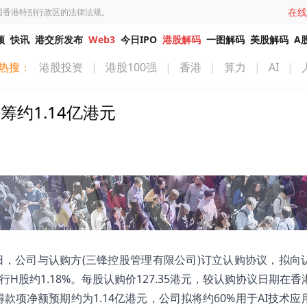
在线
国香港特别行政区的法律法规。
频
快讯
港交所发布
Web3
今日IPO
港股解码
一图解码
美股解码
A
热搜：
港股投资
|
港股100强
|
香港
|
算力
|
AI
|
净筹约1.14亿港元
4月27日，公司与认购方(三锋控股管理有限公司)订立认购协议，拟
H股约1.18%。每股认购价127.35港元，较认购协议日期在香
得款项净额预期约为1.14亿港元，公司拟将约60%用于AI技术应