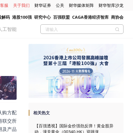
客服
关于我们
财华证券
公关
财华媒体矩阵
财华智库沙龙
股解码
港股100强
研究中心
百强联盟
CAGA香港经济智库
商协会
人工智能
向认购方配
相关热文
港联交所
【百强透视】国际金价强劲反弹！黄金股异
用及产品
动，潼关黄金（00340.HK）迎跳涨