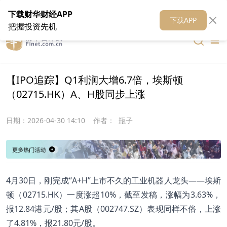
在线客服
关于我们
财华证券
公关
财华媒体矩阵
财华智库
下载财华财经APP
下载APP
把握投资先机
【IPO追踪】Q1利润大增6.7倍，埃斯顿
（02715.HK）A、H股同步上涨
日期：
2026-04-30 14:10
作者：
瓶子
4月30日，刚完成“A+H”上市不久的工业机器人龙头——埃斯
顿（02715.HK）一度涨超10%，截至发稿，涨幅为3.63%，
报12.84港元/股；其A股（002747.SZ）表现同样不俗，上涨
了4.81%，报21.80元/股。