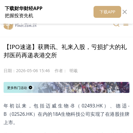
在线客服
关于我们
财华证券
公关
财华媒体矩阵
财华智库
下载财华财经APP
下载APP
把握投资先机
【IPO速递】获腾讯、礼来入股，亏损扩大的礼
邦医药再递表港交所
日期：
2026-05-06 15:46
作者：
明羲
年初以来，包括迈威生物-B（02493.HK）、德适-
B（02526.HK）在内的18A生物科技公司实现了在港股挂牌
上市。