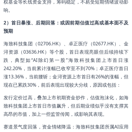
权基金等长线资金支持，筹码稳定，不易受短期情绪波动影
响。
2
）首日暴涨、后期回落：或因前期估值过高或基本面不及
预期
海致科技集团（02706.HK）、卓正医疗（02677.HK）、金
浔资源（03636.HK）等个股，首日表现亮眼但后续持续下
跌，典型如“AI除幻第一股”海致科技集团上市首日涨
242.20%，当前累计涨幅已收窄至不到70%；卓正医疗首日
涨13.36%，当前腰斩；金浔资源上市首日有26%的涨幅，但
现在已累跌30%，前后表现出现较大分歧，原因或包括：
发行定价过高，叠加上市初期资金炒作，估值泡沫化，如海
致科技集团上市首日市值飙升，但后期业绩似乎没有支撑其
高昂的市值，加上一些监管传闻，或影响其表现。
赛道景气度回落，资金情绪降温：海致科技集团所属AI应用