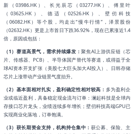
新（03986.HK）、长光辰芯（03277.HK）、傅里叶
（03625.HK）、德适（02526.HK）、壁仞科技
（06082.HK）等个股，均走出“慢牛行情”，泽景股份
（02632.HK）更是上市首日下跌36.92%，现在已累涨近1.4
倍，原因或包括：
（1）赛道高景气，需求持续爆发：
聚焦AI上游供应链（芯
片、传感器、PCB）、半导体国产替代等赛道，或得益于全
球AI资本开支扩张（美股七大巨头加大AI投入）、日韩存储
芯片上涨带动产业链景气度抬升。
（2）基本面相对扎实，盈利确定性相对较高：
多为盈利企
业或临近盈利，具备稳定现金流与订单：澜起科技是全球内
存接口芯片龙头，业绩连续多年增长；壁仞科技高端GPU已
实现商业化落地，订单饱满。
（3）获长期资金支持，机构持仓集中：
获公募、保险、主