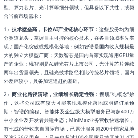
型、算力芯片、光计算等细分领域，但具备以下共性，或契
合当前市场需求：
1）
技术壁垒高，卡位AI产业链核心环节：
这些股份均为细
分赛道龙头，掌握自主可控的核心技术，在各自领域率先实
现了国产化突破或规模化落地：例如智谱是国内收入规模最
大的独立大模型厂商；天数智芯是国内首家实现通用GPU量
产的企业；曦智则是AI硅光芯片上市公司，光计算芯片连续
两年出货量领先，且硅光技术路径相比传统芯片领域，国内
外差距较小，具备加速追赶的基础。
2）
商业化路径清晰，业绩增长确定性强：
摆脱“纯概念”炒
作，这些公司或有较大可能实现规模化落地或明确订单预
期：智谱的编程、智能体及企业级大模型服务已与超400万
中小企业及开发者共建生态；MiniMax业务营收快速增长，
有七成的营收来自国际市场，已累计服务超200个国家及地
区逾2.36亿用户，以及来自超过100个国家及地区的21.4万