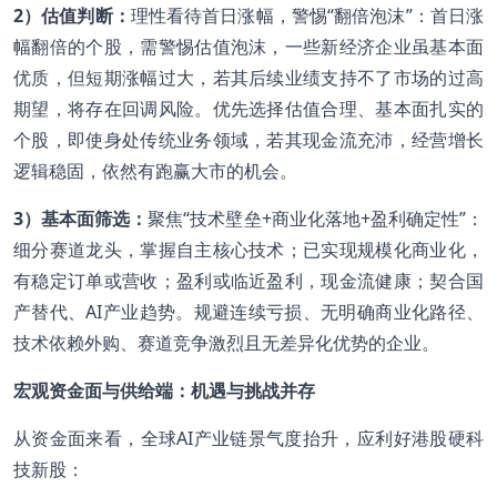
2
）估值判断：
理性看待首日涨幅，警惕“翻倍泡沫”：首日涨
幅翻倍的个股，需警惕估值泡沫，一些新经济企业虽基本面
优质，但短期涨幅过大，若其后续业绩支持不了市场的过高
期望，将存在回调风险。优先选择估值合理、基本面扎实的
个股，即使身处传统业务领域，若其现金流充沛，经营增长
逻辑稳固，依然有跑赢大市的机会。
3
）基本面筛选：
聚焦“技术壁垒+商业化落地+盈利确定性”：
细分赛道龙头，掌握自主核心技术；已实现规模化商业化，
有稳定订单或营收；盈利或临近盈利，现金流健康；契合国
产替代、AI产业趋势。规避连续亏损、无明确商业化路径、
技术依赖外购、赛道竞争激烈且无差异化优势的企业。
宏观资金面与供给端：机遇与挑战并存
从资金面来看，全球AI产业链景气度抬升，应利好港股硬科
技新股：