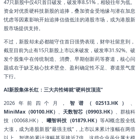
47只新股中仅4只首日破发，破发率8.51%，相较往年为低。
资金对优质硬科技新股的追捧，叠加资金受地缘与潜在加息
忧虑等因素影响开始追捧估值低洼的港股市场，或为港股新
股市场提供支持。
不过，新股却未必都能守住首日强势表现，财华社留意到，
截至目前为止有15只新股上市以来破发，破发率31.92%。破
发个股集中在传统制造、消费、早期创新药等赛道，核心问
题或在于缺乏核心技术壁垒、盈利确定性不足、赛道景气度
下行。
AI
新股集体长红：三大共性铸就“硬科技顶流”
2026年前四个月，
智谱（02513.HK）
、
MiniMax（00100.HK）
、
天数智芯（09903.HK）
、群核科
技（00068.HK）、
曦智科技（01879.HK）
等AI概念股全线
大涨，成为港股新股“最强主线”，上市以来累计涨幅在两倍
以上，智谱的累计涨幅甚至接近7倍。这些企业虽分属大模