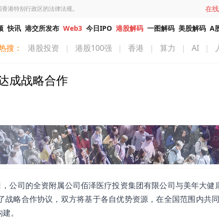
在线
国香港特别行政区的法律法规。
频
快讯
港交所发布
Web3
今日IPO
港股解码
一图解码
美股解码
A
热搜：
港股投资
|
港股100强
|
香港
|
算力
|
AI
|
健康达成战略合作
5月18日，公司的全资附属公司佰泽医疗投资集团有限公司与美年大健
康签署了战略合作协议，双方将基于各自优势资源，在全国范围内共同
构建。