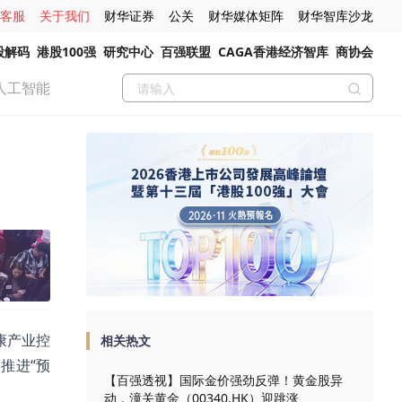
客服
关于我们
财华证券
公关
财华媒体矩阵
财华智库沙龙
股解码
港股100强
研究中心
百强联盟
CAGA香港经济智库
商协会
人工智能
康产业控
相关热文
推进“预
【百强透视】国际金价强劲反弹！黄金股异
动，潼关黄金（00340.HK）迎跳涨