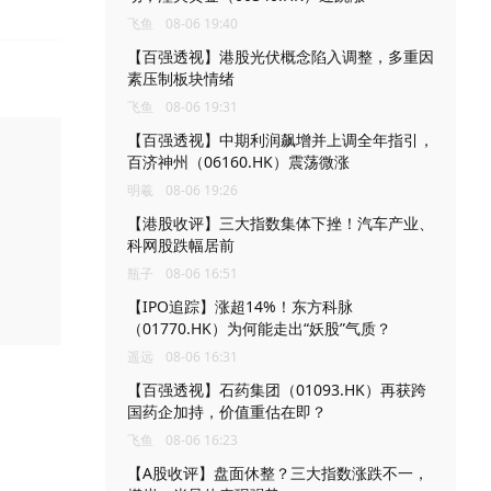
飞鱼
08-06 19:40
【百强透视】港股光伏概念陷入调整，多重因
素压制板块情绪
飞鱼
08-06 19:31
【百强透视】中期利润飙增并上调全年指引，
百济神州（06160.HK）震荡微涨
明羲
08-06 19:26
【港股收评】三大指数集体下挫！汽车产业、
科网股跌幅居前
瓶子
08-06 16:51
【IPO追踪】涨超14%！东方科脉
（01770.HK）为何能走出“妖股”气质？
遥远
08-06 16:31
【百强透视】石药集团（01093.HK）再获跨
国药企加持，价值重估在即？
飞鱼
08-06 16:23
【A股收评】盘面休整？三大指数涨跌不一，