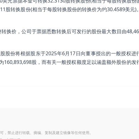
0美元票据本金可转换32.3130股转换股份(相当于每股转换股份
.8311股转换股份(相当于每股转换股份的转换价为约30.4589美元
换价，公司于票据悉数转换后可发行的股份最大数目由48,469,
0股股份将根据股东于2025年6月17日向董事授出的一般授权进
60,893,698股，而有关一般授权额度足以涵盖额外股份的发
可，禁止进行转载、摘编、复制及建立镜像等任何使用。