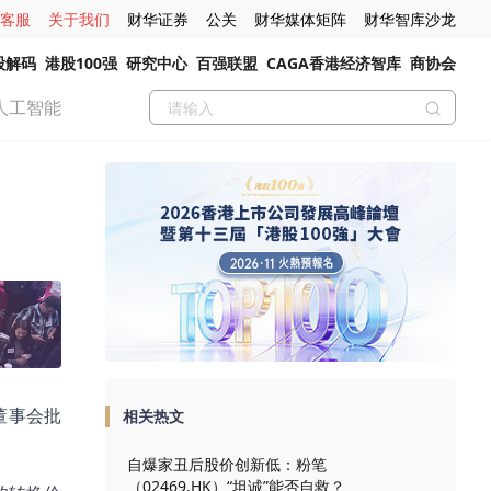
客服
关于我们
财华证券
公关
财华媒体矩阵
财华智库沙龙
股解码
港股100强
研究中心
百强联盟
CAGA香港经济智库
商协会
人工智能
关董事会批
相关热文
自爆家丑后股价创新低：粉笔
（02469.HK）“坦诚”能否自救？