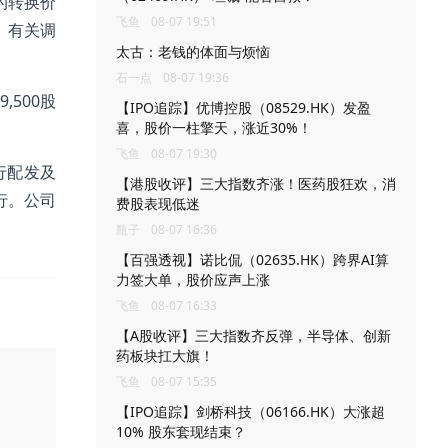
的转换价
飞鱼
08-07 19:51
)。有关调
太古：老钱的体面与烦恼
石一点
08-07 19:36
500股
【IPO追踪】优博控股（08529.HK）发盈
喜，股价一柱擎天，涨近30%！
飞鱼
08-07 19:30
行配发及
【港股收评】三大指数齐涨！医药股狂欢，消
行。公司
费股表现低迷
瓶子
08-07 16:36
【百强透视】诺比侃（02635.HK）跨界AI算
力签大单，股价应声上涨
飞鱼
08-07 16:33
【A股收评】三大指数齐反弹，半导体、创新
药板块扛大旗！
飞鱼
08-07 15:35
【IPO追踪】剑桥科技（06166.HK）大涨超
10% 股东套现结束？