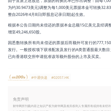
由于宣派上述股息，票据的转换比率已作出调整：由每1,00
为约30.9473美元)调整为每1,000美元票据本金可转换32
整自2026年4月8日(即股息记录日期)起生效。
根据本公告日期尚未偿还的票据本金总额15亿美元及经调整转
增至49,246,650股。
因悉数转换所有尚未偿还的票据后而额外可发行的777,15
发行。一般授权项下获准配发及发行的A类普通股最大数目为1
已向香港联交所申请批准该等额外股份的上市及买卖。
#中通快递
#02057.HK
免责声明
财华网所刊载内容之知识产权为财华网及相关权利人专属所有或持有未经许