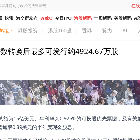
在线
国香港特别行政区的法律法规。
频
快讯
港交所发布
Web3
今日IPO
港股解码
一图解码
美股解码
A
热搜：
港股投资
|
港股100强
|
香港
|
算力
|
AI
|
 悉数转换后最多可发行约4924.67万股
本金总额为15亿美元、年利率为0.925%的可换股优先票据；及有
普通股0.39美元的半年度现金股息。