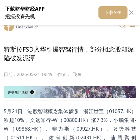
在线客服
关于我们
财华证券
公关
财华媒体矩阵
财华智库
下载财华财经APP
下载APP
把握投资先机
特斯拉FSD入华引爆智驾行情，部分概念股却深
陷破发泥潭
日期：
2026-05-21 19:49
作者：
飞鱼
5月21日，港股智驾概念集体飙涨，浙江世宝（01057.HK）
涨超10%，文远知行-W（00800.HK）涨7.3%，小鹏集团-
W（09868.HK）、赛力斯（09927.HK）、驭势科技
（01511.HK）、佑驾创新(02431.HK)、速腾聚创