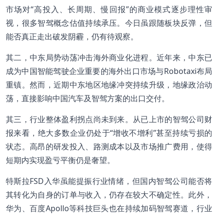
市场对“高投入、长周期、慢回报”的商业模式逐步理性审
视，很多智驾概念估值持续承压。今日虽跟随板块反弹，但
能否真正走出破发阴霾，仍有待观察。
其二，中东局势动荡冲击海外商业化进程。近年来，中东已
成为中国智能驾驶企业重要的海外出口市场与Robotaxi布局
重镇。然而，近期中东地区地缘冲突持续升级，地缘政治动
荡，直接影响中国汽车及智驾方案的出口交付。
其三，行业整体盈利拐点尚未到来。从已上市的智驾公司财
报来看，绝大多数企业仍处于“增收不增利”甚至持续亏损的
状态。高昂的研发投入、路测成本以及市场推广费用，使得
短期内实现盈亏平衡仍是奢望。
特斯拉FSD入华虽能提振行业情绪，但国内智驾公司能否将
其转化为自身的订单与收入，仍存在较大不确定性。此外，
华为、百度Apollo等科技巨头也在持续加码智驾赛道，行业