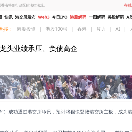
在线
国香港特别行政区的法律法规。
频
快讯
港交所发布
Web3
今日IPO
港股解码
一图解码
美股解码
A
热搜：
港股投资
|
港股100强
|
香港
|
算力
|
AI
|
US龙头业绩承压、负债高企
泽”）成功通过港交所聆讯，预计将很快登陆港交所主板，成为港