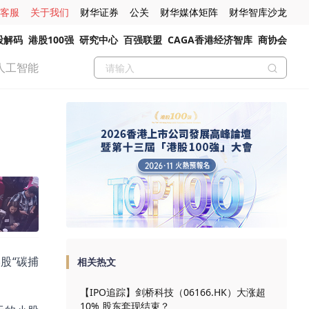
客服
关于我们
财华证券
公关
财华媒体矩阵
财华智库沙龙
股解码
港股100强
研究中心
百强联盟
CAGA香港经济智库
商协会
人工智能
股“碳捕
相关热文
【IPO追踪】剑桥科技（06166.HK）大涨超
10% 股东套现结束？