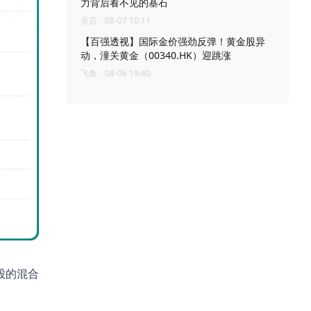
力背后看不见的基石
吴言
08-07 10:11
【百强透视】国际金价强劲反弹！黄金股异
动，潼关黄金（00340.HK）迎跳涨
飞鱼
08-06 19:40
参股的混合