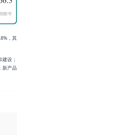
8%，其
和建设；
；新产品