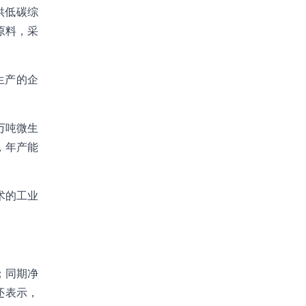
供低碳综
原料，采
生产的企
万吨微生
，年产能
术的工业
元；同期净
还表示，