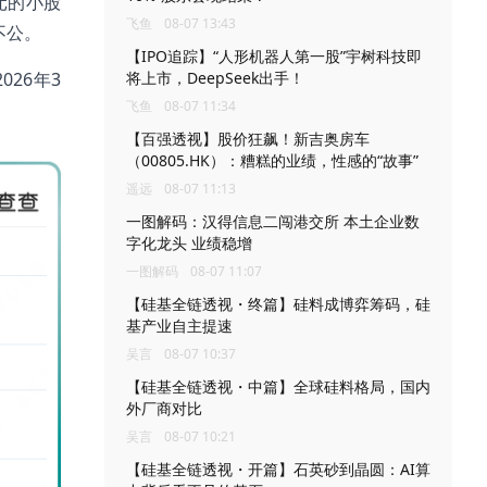
元的小股
飞鱼
08-07 13:43
不公。
【IPO追踪】“人形机器人第一股”宇树科技即
026年3
将上市，DeepSeek出手！
飞鱼
08-07 11:34
【百强透视】股价狂飙！新吉奥房车
（00805.HK）：糟糕的业绩，性感的“故事”
遥远
08-07 11:13
一图解码：汉得信息二闯港交所 本土企业数
字化龙头 业绩稳增
一图解码
08-07 11:07
【硅基全链透视・终篇】硅料成博弈筹码，硅
基产业自主提速
吴言
08-07 10:37
【硅基全链透视・中篇】全球硅料格局，国内
外厂商对比
吴言
08-07 10:21
【硅基全链透视・开篇】石英砂到晶圆：AI算