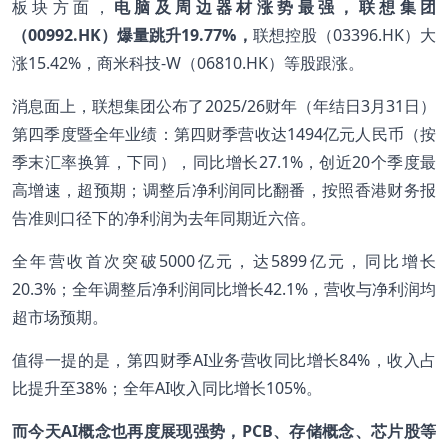
板块方面，
电脑及周边器材涨势最强，联想集团
（00992.HK）爆量跳升19.77%，
联想控股（03396.HK）大
涨15.42%，商米科技-W（06810.HK）等股跟涨。
消息面上，联想集团公布了2025/26财年（年结日3月31日）
第四季度暨全年业绩：第四财季营收达1494亿元人民币（按
季末汇率换算，下同），同比增长27.1%，创近20个季度最
高增速，超预期；调整后净利润同比翻番，按照香港财务报
告准则口径下的净利润为去年同期近六倍。
全年营收首次突破5000亿元，达5899亿元，同比增长
20.3%；全年调整后净利润同比增长42.1%，营收与净利润均
超市场预期。
值得一提的是，第四财季AI业务营收同比增长84%，收入占
比提升至38%；全年AI收入同比增长105%。
而今天AI概念也再度展现强势，PCB、存储概念、芯片股等