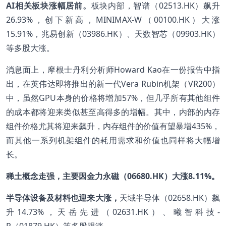
AI相关板块涨幅居前。
板块内部，智谱（02513.HK）飙升
26.93%，创下新高，MINIMAX-W（00100.HK）大涨
15.91%，兆易创新（03986.HK）、天数智芯（09903.HK）
等多股大涨。
消息面上，摩根士丹利分析师Howard Kao在一份报告中指
出，在英伟达即将推出的新一代Vera Rubin机架（VR200）
中，虽然GPU本身的价格将增加57%，但几乎所有其他组件
的成本都将迎来类似甚至高得多的增幅。其中，内部的内存
组件价格尤其将迎来飙升，内存组件的价值有望暴增435%，
而其他一系列机架组件的耗用需求和价值也同样将大幅增
长。
稀土概念走强，主要因金力永磁（06680.HK）大涨8.11%。
半导体设备及材料也迎来大涨，
天域半导体（02658.HK）飙
升14.73%，天岳先进（02631.HK）、曦智科技-
P（01879.HK）等多股跟涨。