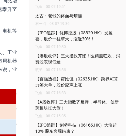
，同比增
飞鱼
08-07 19:51
速攀升至
太古：老钱的体面与烦恼
石一点
08-07 19:36
、电机等
【IPO追踪】优博控股（08529.HK）发盈
喜，股价一柱擎天，涨近30%！
飞鱼
08-07 19:30
人、工业
【港股收评】三大指数齐涨！医药股狂欢，消
布局机器
费股表现低迷
来说，业
瓶子
08-07 16:36
【百强透视】诺比侃（02635.HK）跨界AI算
力签大单，股价应声上涨
飞鱼
08-07 16:33
【A股收评】三大指数齐反弹，半导体、创新
药板块扛大旗！
飞鱼
08-07 15:35
【IPO追踪】剑桥科技（06166.HK）大涨超
10% 股东套现结束？