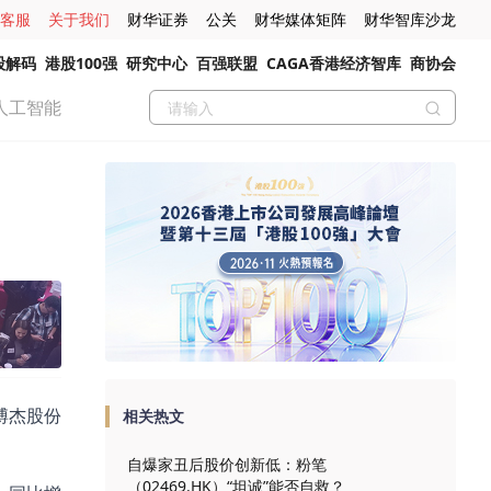
客服
关于我们
财华证券
公关
财华媒体矩阵
财华智库沙龙
股解码
港股100强
研究中心
百强联盟
CAGA香港经济智库
商协会
人工智能
，博杰股份
相关热文
自爆家丑后股价创新低：粉笔
（02469.HK）“坦诚”能否自救？