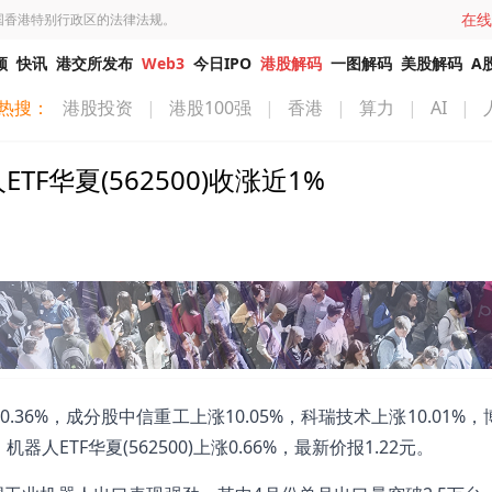
在线
国香港特别行政区的法律法规。
频
快讯
港交所发布
Web3
今日IPO
港股解码
一图解码
美股解码
A
热搜：
港股投资
|
港股100强
|
香港
|
算力
|
AI
|
华夏(562500)收涨近1%
)上涨0.36%，成分股中信重工上涨10.05%，科瑞技术上涨10.01%
机器人ETF华夏(562500)上涨0.66%，最新价报1.22元。