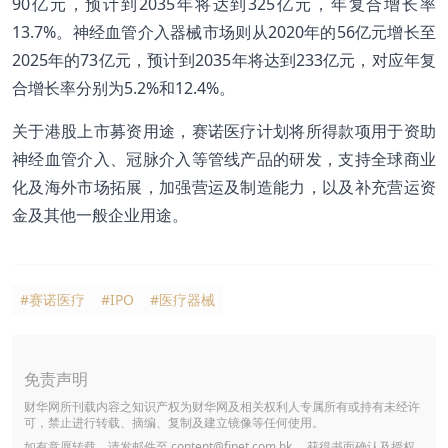
90亿元，预计到2035年将达到325亿元，年复合增长率
13.7%。神经血管介入器械市场则从2020年的56亿元增长至
2025年的73亿元，预计到2035年将达到233亿元，对应年复
合增长率分别为5.2%和12.4%。
关于港股上市募资用途，赛诺医疗计划将所得款项用于资助
神经血管介入、冠脉介入等管线产品的研发，支持全球商业
化及海外市场拓展，加强营运及制造能力，以及补充营运资
金及其他一般企业用途。
#赛诺医疗
#IPO
#医疗器械
免责声明
财华网所刊载内容之知识产权为财华网及相关权利人专属所有或持有未经许
可，禁止进行转载、摘编、复制及建立镜像等任何使用。
如有意愿转载，请发邮件至
content@finet.com.hk
，获得书面确认及授权