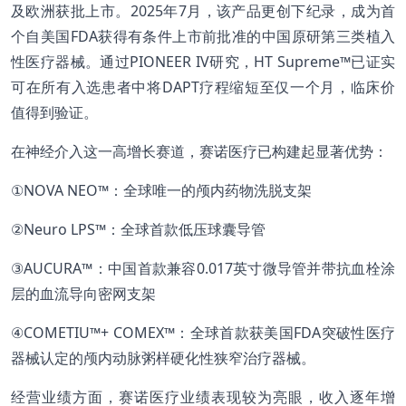
及欧洲获批上市。2025年7月，该产品更创下纪录，成为首
个自美国FDA获得有条件上市前批准的中国原研第三类植入
性医疗器械。通过PIONEER IV研究，HT Supreme™已证实
可在所有入选患者中将DAPT疗程缩短至仅一个月，临床价
值得到验证。
在神经介入这一高增长赛道，赛诺医疗已构建起显著优势：
①NOVA NEO™：全球唯一的颅内药物洗脱支架
②Neuro LPS™：全球首款低压球囊导管
③AUCURA™：中国首款兼容0.017英寸微导管并带抗血栓涂
层的血流导向密网支架
④COMETIU™+ COMEX™：全球首款获美国FDA突破性医疗
器械认定的颅内动脉粥样硬化性狭窄治疗器械。
经营业绩方面，赛诺医疗业绩表现较为亮眼，收入逐年增