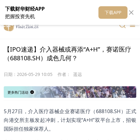
在线客服
关于我们
财华证券
公关
财华媒体矩阵
财华智库
下载财华财经APP
下载APP
把握投资先机
【IPO速递】介入器械或再添“A+H”，赛诺医疗
（688108.SH）成色几何？
日期：
2026-05-29 10:05
作者：
遥远
5月27日，介入医疗器械企业赛诺医疗（688108.SH）正式
向港交所主板发起冲刺，计划实现“A+H”双平台上市，招银
国际担任独家保荐人。