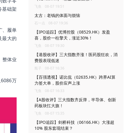
为数字零
飞鱼
08-07 19:51
务基础架
太古：老钱的体面与烦恼
石一点
08-07 19:36
广、履单
【IPO追踪】优博控股（08529.HK）发盈
及最大的
喜，股价一柱擎天，涨近30%！
飞鱼
08-07 19:30
【港股收评】三大指数齐涨！医药股狂欢，消
，整体业
费股表现低迷
瓶子
08-07 16:36
【百强透视】诺比侃（02635.HK）跨界AI算
6086万
力签大单，股价应声上涨
飞鱼
08-07 16:33
【A股收评】三大指数齐反弹，半导体、创新
药板块扛大旗！
飞鱼
08-07 15:35
【IPO追踪】剑桥科技（06166.HK）大涨超
10% 股东套现结束？