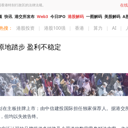
在线
国香港特别行政区的法律法规。
频
快讯
港交所发布
Web3
今日IPO
港股解码
一图解码
美股解码
A
热搜：
港股投资
|
港股100强
|
香港
|
算力
|
AI
|
原地踏步 盈利不稳定
计划在主板挂牌上市；由中信建投国际担任独家保荐人。据港交
表，但均以失效告终。