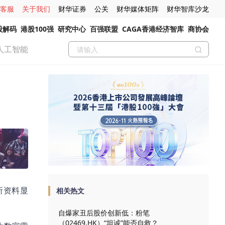
客服
关于我们
财华证券
公关
财华媒体矩阵
财华智库沙龙
股解码
港股100强
研究中心
百强联盟
CAGA香港经济智库
商协会
人工智能
所资料显
相关热文
自爆家丑后股价创新低：粉笔
（02469.HK）“坦诚”能否自救？