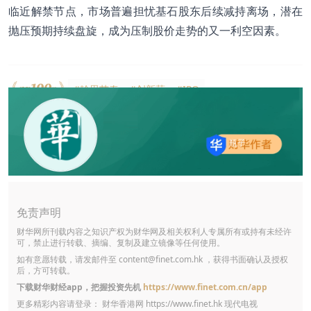
临近解禁节点，市场普遍担忧基石股东后续减持离场，潜在
抛压预期持续盘旋，成为压制股价走势的又一利空因素。
#翰思艾泰
#创新药
#IPO
瓶子
免责声明
财华网所刊载内容之知识产权为财华网及相关权利人专属所有或持有未经许
可，禁止进行转载、摘编、复制及建立镜像等任何使用。
如有意愿转载，请发邮件至
content@finet.com.hk
，获得书面确认及授权
后，方可转载。
下载财华财经app，把握投资先机
https://www.finet.com.cn/app
更多精彩内容请登录： 财华香港网
https://www.finet.hk
现代电视