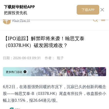
在线客服
关于我们
财华证券
公关
财华媒体矩阵
财华智库
下载财华财经APP
下载APP
把握投资先机
【IPO追踪】解禁即将来袭！翰思艾泰
（03378.HK）破发困境难改？
日期：
2026-06-03 09:31
作者：
瓶子
6月2日，在港股强势回暖的市况下，沉寂已久的创新药概念
股——翰思艾泰-B（03378.HK）尾盘有所拉升，收盘股价小
幅上涨0.15%，报26.64港元/股。