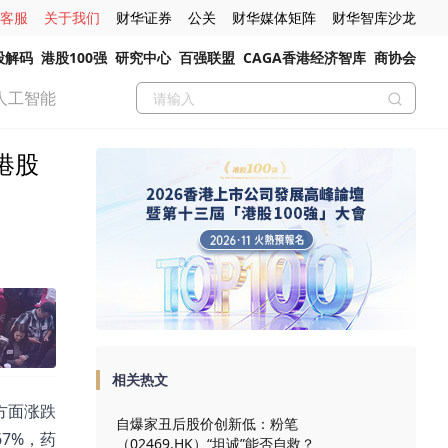
客服
关于我们
财华证券
公关
财华媒体矩阵
财华智库沙龙
股解码
港股100强
研究中心
百强联盟
CAGA香港经济智库
商协会
人工智能
港股
相关热文
股方面涨跌
自爆家丑后股价创新低：粉笔
67%，药
（02469.HK）“坦诚”能否自救？