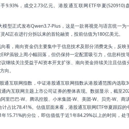
手9.93%，成交2.73亿元。港股通互联网ETF华夏(520910
型正式发布Qwen3.7-Plus，这是一款将视觉与语言统一为
灵AI正在进行分拆以来的首轮融资，投前估值为180亿美元。
流向看，南向资金仍主要集中于信息技术及部分消费龙头，反映
ERP虽较上周小幅回落，但仍保持一定配置吸引力，信息科技等
议继续关注受益于AI资本开支扩张、南向资金持续关注且估值
方向。
中证港股通互联网指数，中证港股通互联网指数从港股通范围内选取3
通内互联网主题上市公司证券的整体表现。数据显示，截至202
别为阿里巴巴-W、腾讯控股、小米集团-W、美团-W、贝壳-W、商
计占比78.41%。估值层面来看，港股通互联网ETF华夏跟踪的
1年15.71%的分位，即估值低于近1年84.29%以上的时间，