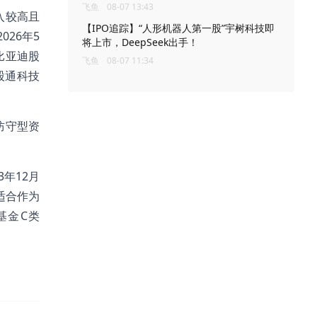
飞鱼
08-07 13:43
入较高且
【IPO追踪】“人形机器人第一股”宇树科技即
26年5
将上市，DeepSeek出手！
比亚迪股
飞鱼
08-07 11:34
股通科技
防守型资
3年12月
，适合作为
基金C类