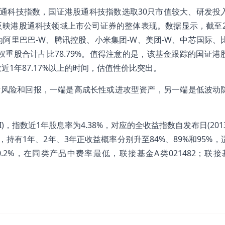
证港股通科技指数，国证港股通科技指数选取30只市值较大、研发投
映港股通科技领域上市公司证券的整体表现。数据显示，截至20
分别为阿里巴巴-W、腾讯控股、小米集团-W、美团-W、中芯国际、
重股合计占比78.79%。值得注意的是，该基金跟踪的国证港
近1年87.17%以上的时间，估值性价比突出。
衡风险和回报，一端是高成长性或进攻型资产，另一端是低波动
.CSI)，指数近1年股息率为4.38%，对应的全收益指数自发布日(201
%，持有1年、2年、3年正收益概率分别升至84%、89%和95%
2%，在同类产品中费率最低，联接基金A类021482；联接