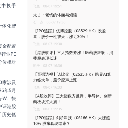
)盘中换手
飞鱼
08-07 19:51
太古：老钱的体面与烦恼
石一点
08-07 19:36
一体化智
【IPO追踪】优博控股（08529.HK）发盈
喜，股价一柱擎天，涨近30%！
飞鱼
08-07 19:30
资金配置
【港股收评】三大指数齐涨！医药股狂欢，消
行业PE
费股表现低迷
分位相对
瓶子
08-07 16:36
【百强透视】诺比侃（02635.HK）跨界AI算
力签大单，股价应声上涨
0家涉及
飞鱼
08-07 16:33
6年5月
【A股收评】三大指数齐反弹，半导体、创新
汤-W、快
药板块扛大旗！
中证港股
飞鱼
08-07 15:35
处于历史低
【IPO追踪】剑桥科技（06166.HK）大涨超
10% 股东套现结束？