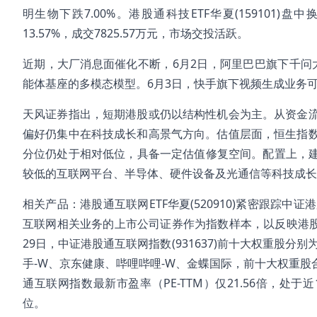
明生物下跌7.00%。港股通科技ETF华夏(159101)盘中换
13.57%，成交7825.57万元，市场交投活跃。
近期，大厂消息面催化不断，6月2日，阿里巴巴旗下千问大模
能体基座的多模态模型。6月3日，快手旗下视频生成业务可
天风证券指出，短期港股或仍以结构性机会为主。从资金
偏好仍集中在科技成长和高景气方向。估值层面，恒生指数
分位仍处于相对低位，具备一定估值修复空间。配置上，建
较低的互联网平台、半导体、硬件设备及光通信等科技成长
相关产品：港股通互联网ETF华夏(520910)紧密跟踪
互联网相关业务的上市公司证券作为指数样本，以反映港股
29日，中证港股通互联网指数(931637)前十大权重股分
手-W、京东健康、哔哩哔哩-W、金蝶国际，前十大权重股合
通互联网指数最新市盈率（PE-TTM）仅21.56倍，处于近
位。