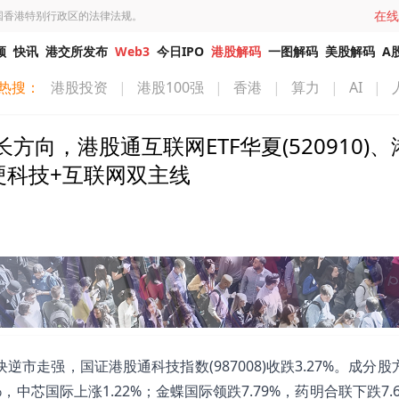
在线
国香港特别行政区的法律法规。
频
快讯
港交所发布
Web3
今日IPO
港股解码
一图解码
美股解码
A
热搜：
港股投资
|
港股100强
|
香港
|
算力
|
AI
|
向，港股通互联网ETF华夏(520910)、
股硬科技+互联网双主线
逆市走强，国证港股通科技指数(987008)收跌3.27%。成分
，中芯国际上涨1.22%；金蝶国际领跌7.79%，药明合联下跌7.