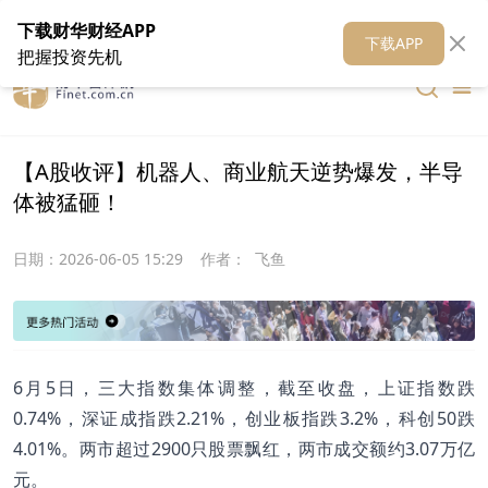
在线客服
关于我们
财华证券
公关
财华媒体矩阵
财华智库
下载财华财经APP
下载APP
把握投资先机
【A股收评】机器人、商业航天逆势爆发，半导
体被猛砸！
日期：
2026-06-05 15:29
作者：
飞鱼
6月5日，三大指数集体调整，截至收盘，上证指数跌
0.74%，深证成指跌2.21%，创业板指跌3.2%，科创50跌
4.01%。两市超过2900只股票飘红，两市成交额约3.07万亿
元。