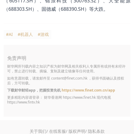
（605117.SH）、锦浪科技（300763.SZ）、大全能源
（688303.SH）、固德威（688390.SH）等大跌。
#AI
#机器人
#游戏
免责声明
财华网所刊载内容之知识产权为财华网及相关权利人专属所有或持有未经许
可，禁止进行转载、摘编、复制及建立镜像等任何使用。
如有意愿转载，请发邮件至
content@finet.com.hk
，获得书面确认及授权
后，方可转载。
下载财华财经app，把握投资先机
https://www.finet.com.cn/app
更多精彩内容请登录： 财华香港网
https://www.finet.hk
现代电视
https://www.fintv.hk
关于我们/
在线客服/
版权声明/
隐私条款