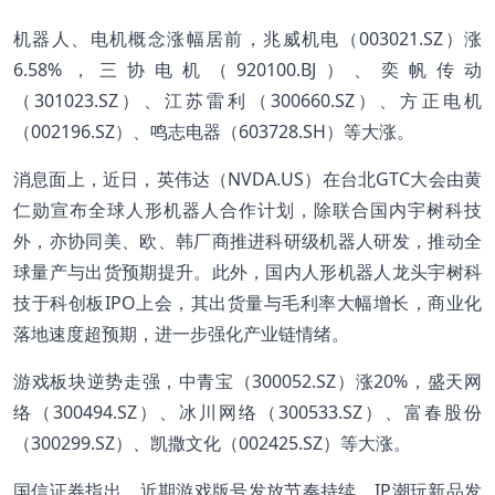
机器人、电机概念涨幅居前，兆威机电（003021.SZ）涨
6.58%，三协电机（920100.BJ）、奕帆传动
（301023.SZ）、江苏雷利（300660.SZ）、方正电机
（002196.SZ）、鸣志电器（603728.SH）等大涨。
消息面上，近日，英伟达（NVDA.US）在台北GTC大会由黄
仁勋宣布全球人形机器人合作计划，除联合国内宇树科技
外，亦协同美、欧、韩厂商推进科研级机器人研发，推动全
球量产与出货预期提升。此外，国内人形机器人龙头宇树科
技于科创板IPO上会，其出货量与毛利率大幅增长，商业化
落地速度超预期，进一步强化产业链情绪。
游戏板块逆势走强，中青宝（300052.SZ）涨20%，盛天网
络（300494.SZ）、冰川网络（300533.SZ）、富春股份
（300299.SZ）、凯撒文化（002425.SZ）等大涨。
国信证券指出，近期游戏版号发放节奏持续、IP潮玩新品发