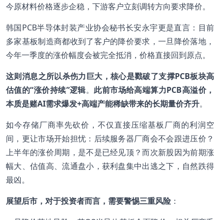
今原材料价格逐步企稳，下游客户立刻调转方向要求降价。
韩国PCB半导体封装产业协会秘书长安永宇更是直言：目前
多家基板制造商都收到了客户的降价要求，一旦降价落地，
今年一季度的涨价幅度会被完全抵消，价格直接回到原点。
这则消息之所以杀伤力巨大，核心是戳破了支撑PCB板块高
估值的“涨价持续”逻辑
。
此前市场给高端算力PCB高溢价，
本质是赌AI需求爆发+高端产能稀缺带来的长期量价齐升
。
如今存储厂商率先砍价，不仅直接压缩基板厂商的利润空
间，更让市场开始担忧：后续服务器厂商会不会跟进压价？
上半年的涨价周期，是不是已经见顶？而次新股因为前期涨
幅大、估值高、流通盘小，获利盘集中出逃之下，自然跌得
最凶。
展望后市，对于投资者而言，需要警惕三重风险
：