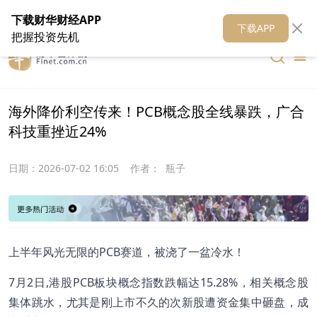
在线客服
关于我们
财华证券
公关
财华媒体矩阵
财华智库
下载财华财经APP
下载APP
把握投资先机
海外降价利空传来！PCB概念股全线暴跌，广合
科技重挫近24%
日期：
2026-07-02 16:05
作者：
瓶子
上半年风光无限的PCB赛道，被浇了一盆冷水！
7月2日,港股PCB板块概念指数跌幅达15.28%，相关概念股
集体跳水，尤其是刚上市不久的次新股遭资金集中砸盘，成