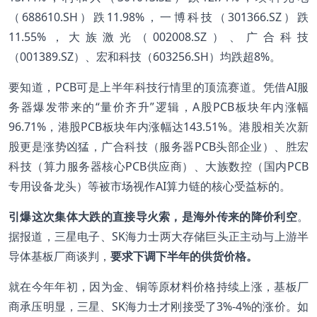
（688610.SH）跌11.98%，一博科技（301366.SZ）跌
11.55%，大族激光（002008.SZ）、广合科技
（001389.SZ）、宏和科技（603256.SH）均跌超8%。
要知道，PCB可是上半年科技行情里的顶流赛道。凭借AI服
务器爆发带来的“量价齐升”逻辑，A股PCB板块年内涨幅
96.71%，港股PCB板块年内涨幅达143.51%。港股相关次新
股更是涨势凶猛，广合科技（服务器PCB头部企业）、胜宏
科技（算力服务器核心PCB供应商）、大族数控（国内PCB
专用设备龙头）等被市场视作AI算力链的核心受益标的。
引爆这次集体大跌的直接导火索，是海外传来的降价利空
。
据报道，三星电子、SK海力士两大存储巨头正主动与上游半
导体基板厂商谈判，
要求下调下半年的供货价格。
就在今年年初，因为金、铜等原材料价格持续上涨，基板厂
商承压明显，三星、SK海力士才刚接受了3%-4%的涨价。如