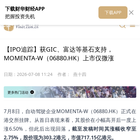
在线客服
关于我们
财华证券
公关
财华媒体矩阵
财华智库
下载财华财经APP
下载APP
把握投资先机
【IPO追踪】获GIC、富达等基石支持，
MOMENTA-W（06880.HK）上市仅微涨
日期：
2026-07-08 11:24
作者：
燕十四
7月8日，自动驾驶企业MOMENTA-W（06880.HK）正式在
港交所挂牌。从首日表现来看，其股价在小幅高开后一度上
涨6.50%，但此后出现回落
，截至发稿时间其涨幅收窄至
2.75%
，股价现为303.2
港元，市值717.15
亿港元。