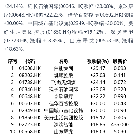
+24.14%、延长石油国际(00346.HK)涨幅+23.08%、京玖康
疗(00648.HK)涨幅+22.22%、佳华百货控股(00602.HK)涨幅
+20.00%、中国城市基础设施(02349.HK)涨幅+20.00%、美
好生活集团控股(01850.HK)涨幅+19.12%、深演智能
(02723.HK)涨幅+18.85%、山东墨龙(00568.HK)涨幅
+18.63%。
序号
代码
名称
涨跌幅(%)
最新价
1
01608.HK
伟能集团
+29.17
0.093
2
08203.HK
凯顺控股
+27.03
0.141
3
01738.HK
飞尚无烟煤
+24.14
0.072
4
00346.HK
延长石油国际
+23.08
0.320
5
00648.HK
京玖康疗
+22.22
0.990
6
00602.HK
佳华百货控股
+20.00
0.048
7
02349.HK
中国城市基础设施
+20.00
0.090
8
01850.HK
美好生活集团控股
+19.12
0.405
9
02723.HK
深演智能
+18.85
435.000
10
00568.HK
山东墨龙
+18.63
5.030