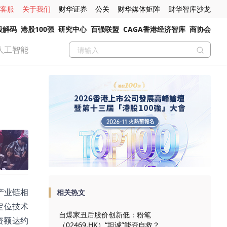
客服
关于我们
财华证券
公关
财华媒体矩阵
财华智库沙龙
股解码
港股100强
研究中心
百强联盟
CAGA香港经济智库
商协会
人工智能
产业链相
相关热文
定位技术
自爆家丑后股价创新低：粉笔
资额达约
（02469.HK）“坦诚”能否自救？