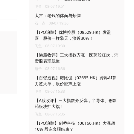
飞鱼
08-07 19:51
太古：老钱的体面与烦恼
石一点
08-07 19:36
【IPO追踪】优博控股（08529.HK）发盈
喜，股价一柱擎天，涨近30%！
飞鱼
08-07 19:30
【港股收评】三大指数齐涨！医药股狂欢，消
费股表现低迷
瓶子
08-07 16:36
【百强透视】诺比侃（02635.HK）跨界AI算
力签大单，股价应声上涨
飞鱼
08-07 16:33
【A股收评】三大指数齐反弹，半导体、创新
药板块扛大旗！
飞鱼
08-07 15:35
【IPO追踪】剑桥科技（06166.HK）大涨超
10% 股东套现结束？