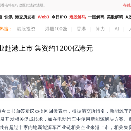
在线
国香港特别行政区的法律法规。
频
快讯
港交所发布
Web3
今日IPO
港股解码
一图解码
美股解码
A
热搜：
港股投资
|
港股100强
|
香港
|
算力
|
AI
|
赴港上市 集资约1200亿港元
授今日书面答复议员提问回覆表示，根据港交所指引，新能源车
车及开发相关促成技术，如在电动汽车中使用新能源解决方案、
，共有超过十家内地新能源车产业链相关企业来港上市，相关集