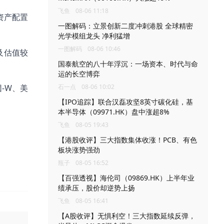
飞鱼
08-06 11:18
资产配置
一图解码：立景创新二度冲刺港股 全球精密
光学模组龙头 净利猛增
一图解码
08-06 10:46
及估值较
国泰航空的八十年浮沉：一场资本、时代与命
运的长空博弈
团-W、美
石一点
08-06 10:02
【IPO追踪】联合汉磊攻坚8英寸碳化硅，基
本半导体（09971.HK）盘中涨超8%
飞鱼
08-05 19:43
【港股收评】三大指数集体收涨！PCB、有色
板块涨势强劲
瓶子
08-05 16:52
【百强透视】海伦司（09869.HK）上半年业
绩承压，股价却逆势上扬
飞鱼
08-05 16:41
【A股收评】无惧利空！三大指数延续反弹，