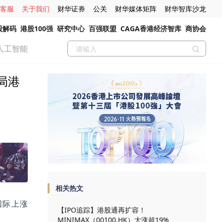
客服
关于我们
财华证券
公关
财华媒体矩阵
财华智库沙龙
股解码
港股100强
研究中心
百强联盟
CAGA香港经济智库
商协会
人工智能
局港
相关热文
芯国际上涨
【IPO追踪】港股通再扩容！
MINIMAX（00100.HK）大涨超19%