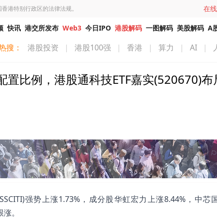
在线
国香港特别行政区的法律法规。
频
快讯
港交所发布
Web3
今日IPO
港股解码
一图解码
美股解码
A
热搜：
港股投资
|
港股100强
|
香港
|
算力
|
AI
|
比例，港股通科技ETF嘉实(520670)布
SSCITI)强势上涨1.73%，成分股华虹宏力上涨8.44%，中
跟涨。