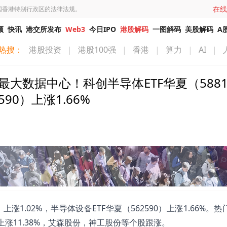
在线
国香港特别行政区的法律法规。
频
快讯
港交所发布
Web3
今日IPO
港股解码
一图解码
美股解码
A
热搜：
港股投资
|
港股100强
|
香港
|
算力
|
AI
|
最大数据中心！科创半导体ETF华夏（5881
90）上涨1.66%
0）上涨1.02%，半导体设备ETF华夏（562590）上涨1.66%。
材上涨11.38%，艾森股份，神工股份等个股跟涨。