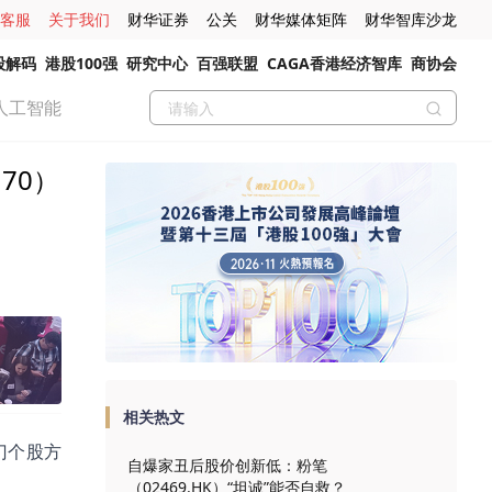
客服
关于我们
财华证券
公关
财华媒体矩阵
财华智库沙龙
股解码
港股100强
研究中心
百强联盟
CAGA香港经济智库
商协会
人工智能
70）
相关热文
热门个股方
自爆家丑后股价创新低：粉笔
（02469.HK）“坦诚”能否自救？