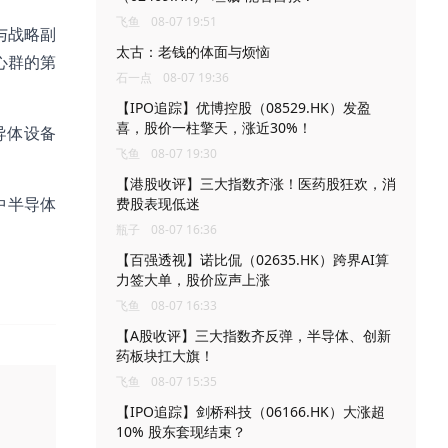
飞鱼
08-07 19:51
与战略副
太古：老钱的体面与烦恼
中心群的第
石一点
08-07 19:36
【IPO追踪】优博控股（08529.HK）发盈
喜，股价一柱擎天，涨近30%！
半导体设备
飞鱼
08-07 19:30
【港股收评】三大指数齐涨！医药股狂欢，消
其中半导体
费股表现低迷
瓶子
08-07 16:36
【百强透视】诺比侃（02635.HK）跨界AI算
力签大单，股价应声上涨
飞鱼
08-07 16:33
【A股收评】三大指数齐反弹，半导体、创新
药板块扛大旗！
飞鱼
08-07 15:35
【IPO追踪】剑桥科技（06166.HK）大涨超
10% 股东套现结束？