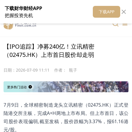
在线客服
关于我们
财华证券
公关
财华媒体矩阵
财华智库
下载财华财经APP
下载APP
把握投资先机
【IPO追踪】净募240亿！立讯精密
（02475.HK）上市首日股价却走弱
日期：
2026-07-09 11:11
作者：
瓶子
7月9日，全球精密制造龙头立讯精密（02475.HK）正式登
陆港交所主板，完成A+H两地上市布局。但上市首日，该公
司股价表现偏弱,截至发稿，股价跌幅为3.37%，报61.16港
元/股。