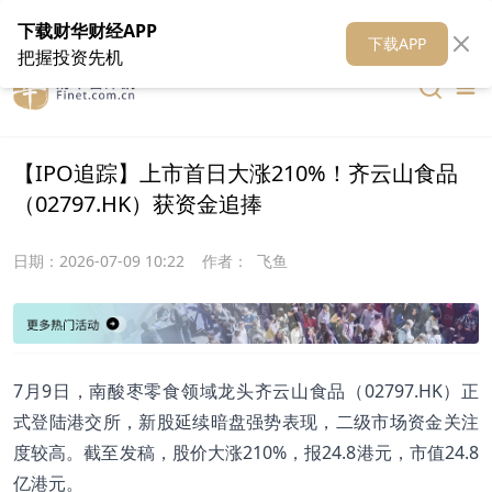
在线客服
关于我们
财华证券
公关
财华媒体矩阵
财华智库
下载财华财经APP
下载APP
把握投资先机
【IPO追踪】上市首日大涨210%！齐云山食品
（02797.HK）获资金追捧
日期：
2026-07-09 10:22
作者：
飞鱼
7月9日，南酸枣零食领域龙头齐云山食品（02797.HK）正
式登陆港交所，新股延续暗盘强势表现，二级市场资金关注
度较高。截至发稿，股价大涨210%，报24.8港元，市值24.8
亿港元。