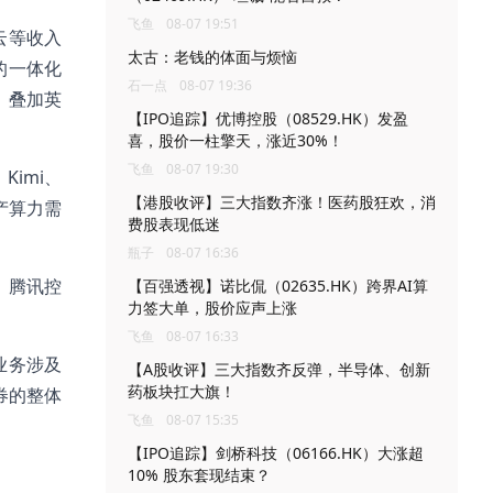
飞鱼
08-07 19:51
云等收入
太古：老钱的体面与烦恼
的一体化
石一点
08-07 19:36
，叠加英
【IPO追踪】优博控股（08529.HK）发盈
喜，股价一柱擎天，涨近30%！
飞鱼
08-07 19:30
Kimi、
【港股收评】三大指数齐涨！医药股狂欢，消
国产算力需
费股表现低迷
瓶子
08-07 16:36
、腾讯控
【百强透视】诺比侃（02635.HK）跨界AI算
力签大单，股价应声上涨
飞鱼
08-07 16:33
业务涉及
【A股收评】三大指数齐反弹，半导体、创新
药板块扛大旗！
券的整体
飞鱼
08-07 15:35
【IPO追踪】剑桥科技（06166.HK）大涨超
10% 股东套现结束？