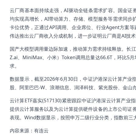
云厂商基本面持续走强，AI驱动全链条需求扩容。国金证券
均实现高增长，AI带动算力、存储、模型服务等需求同步
卡位优势，正通过API调用、企业席位、行业Agent方案
伟达推出云厂商收入分成机制，进一步证明云厂商是AI技
国产大模型调用量边际加速，推动算力需求持续释放。长江证券数
Z.ai、MiniMax、小米）Token调用总量达66.6T
求。
数据显示，截至2026年6月30日，中证沪港深云计算产业
股、阿里巴巴-W、浪潮信息、润泽科技、紫光股份、金山办
云计算ETF嘉实(517130)紧密跟踪中证沪港深云计算
提供云计算服务以及为云计算提供硬件设备的上市公司证
表现。Wind数据显示，按照申万二级行业分类，指数前三
内容来源：有连云