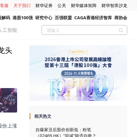
客服
关于我们
财华证券
公关
财华媒体矩阵
财华智库沙龙
股解码
港股100强
研究中心
百强联盟
CAGA香港经济智库
商协会
人工智能
龙头
相关热文
光股份上涨
自爆家丑后股价创新低：粉笔
（02469.HK）“坦诚”能否自救？