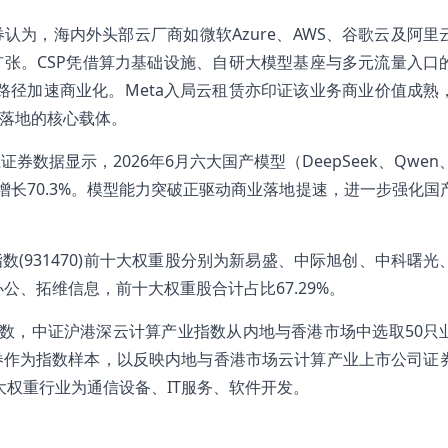
认为，海内外头部云厂商如微软Azure、AWS、谷歌云及阿里
扩张。CSP凭借算力基础设施、自研大模型基座与多元流量入口
等路径加速商业化。Meta入局云租赁亦印证该业务商业价值成熟
术落地的核心载体。
据显示，2026年6月六大国产模型（DeepSeek、Qwen、
，环比5月增长70.3%。模型能力突破正驱动商业落地提速，进一步强化
指数(931470)前十大权重股分别为新易盛、中际旭创、中科曙光
公、拓维信息，前十大权重股合计占比67.29%。
产业指数，中证沪港深云计算产业指数从内地与香港市场中选取50只
券作为指数样本，以反映内地与香港市场云计算产业上市公司证
大权重行业为通信设备、IT服务、软件开发。