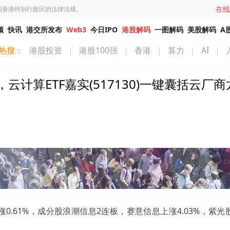
在线
国香港特别行政区的法律法规。
频
快讯
港交所发布
Web3
今日IPO
港股解码
一图解码
美股解码
A
热搜：
港股投资
|
港股100强
|
香港
|
算力
|
AI
|
计算ETF嘉实(517130)一键囊括云厂商
上涨0.61%，成分股浪潮信息2连板，赛意信息上涨4.03%，紫