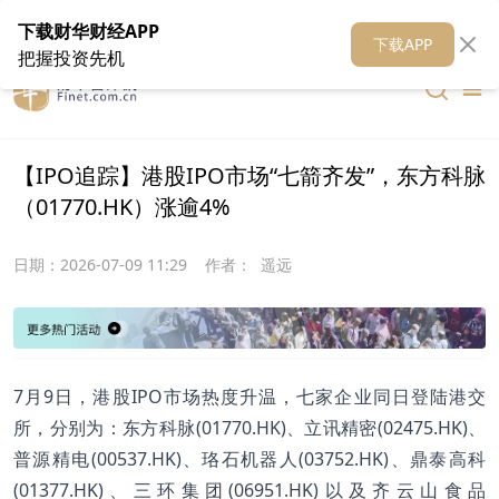
在线客服
关于我们
财华证券
公关
财华媒体矩阵
财华智库
下载财华财经APP
下载APP
把握投资先机
【IPO追踪】港股IPO市场“七箭齐发”，东方科脉
（01770.HK）涨逾4%
日期：
2026-07-09 11:29
作者：
遥远
7月9日，港股IPO市场热度升温，七家企业同日登陆港交
所，分别为：东方科脉(01770.HK)、立讯精密(02475.HK)、
普源精电(00537.HK)、珞石机器人(03752.HK)、鼎泰高科
(01377.HK)、三环集团(06951.HK)以及齐云山食品