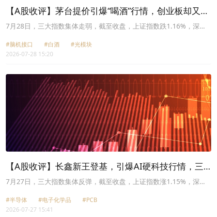
【A股收评】茅台提价引爆“喝酒”行情，创业板却又重
挫逾7%
7月28日，三大指数集体走弱，截至收盘，上证指数跌1.16%，深证
成指跌4.52%，创业板指跌7.35%，科创50跌6.33%。两市超过2300
#脑机接口
#白酒
#光模块
只股票飘红，两市成交额约2.03万亿元。
2026-07-28 15:20
【A股收评】长鑫新王登基，引爆AI硬科技行情，三
大指数齐涨
7月27日，三大指数集体反弹，截至收盘，上证指数涨1.15%，深证
成指涨2.72%，创业板指涨3.16%，科创50涨1.16%。两市超过4800
#半导体
#电子化学品
#PCB
只股票飘红，两市成交额约2.08万亿元。
2026-07-27 15:41