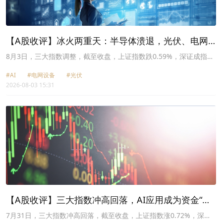
【A股收评】冰火两重天：半导体溃退，光伏、电网
设备掀涨停潮
8月3日，三大指数调整，截至收盘，上证指数跌0.59%，深证成指跌
0.96%，创业板指跌1.24%，科创50跌5.08%。两市超过3800只股票
#AI
#电网设备
#光伏
飘红，两市成交额约2万亿元。
2026-08-03 15:31
【A股收评】三大指数冲高回落，AI应用成为资金“新
宠儿”
7月31日，三大指数冲高回落，截至收盘，上证指数涨0.72%，深证