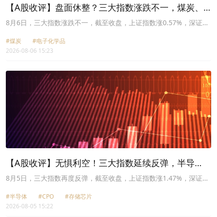
【A股收评】盘面休整？三大指数涨跌不一，煤炭、
半导体表现强势
8月6日，三大指数涨跌不一，截至收盘，上证指数涨0.57%，深证成
指跌0.24%，创业板指跌0.55%，科创50涨0.45%。两市超过2600只
#煤炭
#电子化学品
股票飘红，两市成交额约2.53万亿元。
2026-08-06 15:23
【A股收评】无惧利空！三大指数延续反弹，半导
体、MLCC概念爆发
8月5日，三大指数再度反弹，截至收盘，上证指数涨1.47%，深证成
指涨1.86%，创业板指涨1.32%，科创50涨4.78%。两市超过3400只
#半导体
#CPO
#存储芯片
股票飘红，两市成交额约2.68万亿元。
2026-08-05 15:22