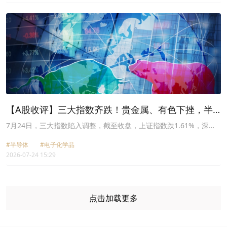
【A股收评】三大指数齐跌！贵金属、有色下挫，半
导体走势分化
7月24日，三大指数陷入调整，截至收盘，上证指数跌1.61%，深证
成指跌2.47%，创业板指跌2.65%，科创50跌0.14%。两市超过500
#半导体
#电子化学品
只股票飘红，两市成交额约1.93万亿元。
2026-07-24 15:29
点击加载更多