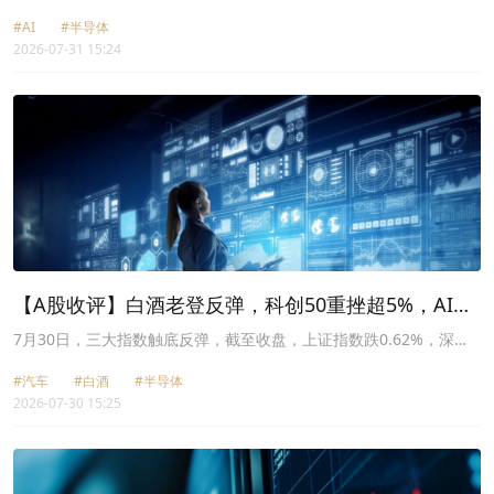
成指涨2.21%，创业板指涨3.06%，科创50涨2.99%。两市近4400只
#AI
#半导体
股票飘红，两市成交额约2.54万亿元。
2026-07-31 15:24
【A股收评】白酒老登反弹，科创50重挫超5%，AI硬
件仍是重灾区
7月30日，三大指数触底反弹，截至收盘，上证指数跌0.62%，深证
成指跌2.73%，创业板指跌3.97%，科创50跌5.38%。两市超过1700
#汽车
#白酒
#半导体
只股票飘红，两市成交额约2.36万亿元。
2026-07-30 15:25