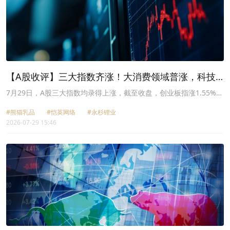
【A股收评】三大指数齐涨！大消费领域普涨，科技
股延续跌势
7月29日，A股三大指数均录得上涨，截至收盘，创业板指涨1.55%，
报收3378.70点，深证成指涨1.10%，报3378.7点，上证指数上涨
#熊猫乳品
#恺英网络
#永杉锂业
0.40%，报3828.47点，科创50指数则下挫0.87%。两市近4000只个
2026-07-29 15:46
股上涨，两市成交额2.31万亿元。