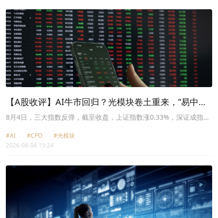
【A股收评】AI牛市回归？光模块卷土重来，“易中
天”集体大涨
8月4日，三大指数反弹，截至收盘，上证指数涨0.33%，深证成指涨
3.25%，创业板指涨5.64%，科创50涨4.09%。两市超过3400只股票
#AI
#CPO
#光模块
飘红，两市成交额约2.23万亿元。
2026-08-04 15:24