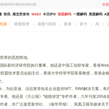
在线
国香港特别行政区的法律法规。
频
快讯
港交所发布
Web3
今日IPO
港股解码
一图解码
美股解码
A
热搜：
港股投资
|
港股100强
|
香港
|
算力
|
AI
|
世界的思想阵地。
，香港国际新经济研究院执行董事。他还是中国工信部专家，香港Web
业联盟技术委员会副主任，香港大学经管学院客座教授，香港金
硕士。
年余，为比亚迪、法拉第等知名企业提供NFT、RWA解决方案，有
专着。他还是《大公报》“链能讲堂”专栏作者，六年刊发200余
作者，并广泛接受新华社、《南华早报》、凤凰卫视等媒体关于We