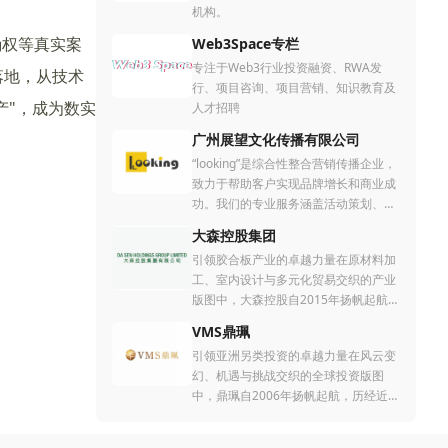
机构。
确权等真实案
Web3Space专栏
专注于Web3行业投资融资、RWA发
落地，从技术
行、项目咨询、项目营销、知识教育及
产"，成为数实
人才招聘
广州展望文化传播有限公司
“looking”是综合性整合营销传播企业，
致力于帮助客户实现品牌增长和商业成
功。我们的专业服务涵盖活动策划、广
告设计、品牌营销、网站建设、商务营
大森控股集团
销设计、会议及展览服务、公关咨询等
引领胶合板产业的卓越力量在原材料加
多个领域。我们的团队拥有丰富的市场
工、室内设计与多元化贸易交织的产业
运作经验，具备业界领先的创意策划能
版图中，大森控股自2015年扬帆起航，
力和执行力，为客户量身定制个性化解
历经近十载的砥砺奋进，已然成为中国
决方案。 自2018年成立以来，我们一
VMS鼎珮
胶合板产品领域中一颗璀璨夺目的明
直秉承着创新的理念和独特的品牌营销
引领亚洲另类投资的卓越力量在风云变
星。作为一家专注于木材深加工与综合
策略，不断追求卓越，以客户的口碑来
幻、机遇与挑战交织的全球投资版图
服务的专业机构，我们凭借深厚的专业
塑造我们的品牌。
中，鼎珮自2006年扬帆起航，历经近二
底蕴、前瞻性的战略目光和稳健的经营
十载的砥砺奋进，已然成为亚洲另类投
表现，在大中华地区乃至东南亚范围
资领域中一颗璀璨夺目的明星。作为一
内，为客户精心打造高品质的建材解决