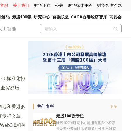
客服
关于我们
财华证券
公关
财华媒体矩阵
财华智库沙龙
股解码
港股100强
研究中心
百强联盟
CAGA香港经济智库
商协会
人工智能
3.0标准化协
银业贸易场
内地和香港多
热门专栏
更多
篇专栏文章，
港股100强专栏
港股100强研究中心是拥有坚实学术背
b3.0相关
景及专业专家团队的非盈利性学术研究