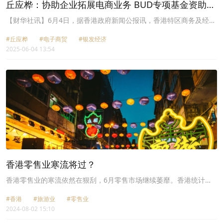
丘应桦：协助企业拓展电商业务 BUD专项基金资助范
间价格变动后，2025年12月的零售业总销货数量的临时估计较2024
围扩大至东南亚国家联盟十国
年同月上升5.1%。2025年11月的零售业总销货数量的修订估计较
【财华社讯】6月4日，据香港政府新闻公报讯，香港特区商务及经济
2024年同月上升4.4%。
发展局局长丘应桦在“2025香港零售高峰会”上致辞表示，香港零售业
#丘应桦
#电子商贸
#银发经济
正面临外围经贸环境不明朗、本地经济结构转型及消费习惯改变等多
2025-06-04 13:54
重挑战。他强调，挑战伴随机遇，零售企业需因应环境求变，把握电
子商贸带来的新机遇。政府正积极协助企业拓展电商业务，推出多项
支援措施，如香港贸易发展局的“电子商务快线”及即将举办的第二
届“香港好物节”。此外，政府已优化“发展品牌、升级转型及拓展內销
市场的专项基金”(BUD专项基金)，将资助地域范围扩大至东南亚国家
联盟十国，并鼓励企业进行绿色转型，以适应市场新需求。
香港零售业寒流将过？
香港零售业的寒流依然在狠刮，6月零售市场继续萎靡。香港统计处
最新披露的数据显示，2024年6月香港零售业总销货价值的临时估计
#香港
#旅游业
#零售业
为299亿港元，同比下跌9.7%。扣除其间价格变动后，6月的零售业
2024-08-02 15:10
总销货数量的临时估计同比下跌11.2%。