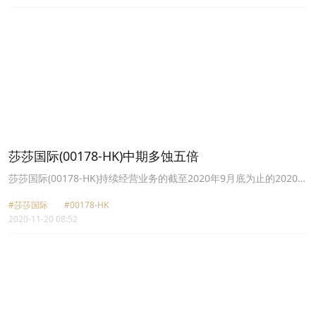
22%；股东应占集团亏损为78.54亿元，去年为盈利39.28亿元。全年
派股息总额为每股1.47元。公司表示，疫情或会在短期内继续拖累集
团业务表现。 新冠疫情严重打击集团投资物业及
莎莎国际(00178-HK)中期多蚀五倍
莎莎国际(00178-HK)持续经营业务的截至2020年9月底为止的2020至
21年度中期业绩，所出现的亏损2.42亿元，同比增长5.62倍，而
#莎莎国际
#00178-HK
2019年同期则盈转亏蚀3,653万元，绩差乃受到新冠肺疫深压，而此
2020-11-20 08:52
为香港零售业普及之象。