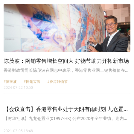
陈茂波：网销零售增长空间大 好物节助力开拓新市场
香港财政司司长陈茂波在网志中表示，香港零售业网上销售价值在
2020年到2023年期间，增长接近60%至325亿元。而2023年网销零
#陈茂波
#网销零售
#香港好物节
售总销售比率仅为8%，相比内地同年的近28%比率，仍有可观的增
2024-07-22 10:50
长空间。为了协助本地中小企提升在内地电商平台的知名度，并更熟
习内地网销市场的业态，开拓更大的商机，香港贸易发展局将于下月
举办首届「香港好物节」。
【会议直击】香港零售业处于天阴有雨时刻 九仓置业
管理层希望大雨不要来
【财华社讯】九龙仓置业(01997-HK) 公布2020年全年业绩。期内，
公司收入为155.15亿元(港币，下同)，同比减少3%；集团基础净盈利
为74.77亿元，同比减少24%；营业盈利为99.73亿元，同比减少
2021-03-05 18:48