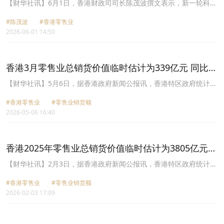
头稳定
​【财华社讯】6月1日，香港财政司司长陈茂波撰文表示，新一轮科技
革命和产业变革正加速演进，技术突破、产品创新与设计革新，带动
#陈茂波
#香港零售业
着投资与销售，成为经济增长的主要动力之一。在人工智能相关电子
2026-06-01 14:50
产品出口带动下，本港4月份整体商品出口货值按年升幅进一步加快
至42.9%。至于本周将公布的4月份零售业销货额，也可望保持不俗
的增幅，将会是连续12个月呈增长，反映本港零售业的复苏势头稳
定。
​香港3月零售业总销货价值临时估计为339亿元 同比上
升12.8%
【财华社讯】5月6日，据香港政府新闻公报讯，香港特区政府统计处
今日发表最新的零售业销货额数字。2026年3月的零售业总销货价值
#​香港零售业
#零售业销货额
的临时估计为339亿元，较2025年同月上升12.8%。2026年1月与2月
2026-05-06 16:40
合计的零售业总销货价值的修订估计较2025年同期上升11.8%。与
2025年同期比较，2026年首季的零售业总销货价值的临时估计上升
12.1%。在2026年3月的零售业总销货价值中，网上销售占9.7%。该
月的零售业网上销售价值的临时估计为33亿元，较2025年同月上升
​香港2025年零售业总销货价值临时估计为3805亿元
35.1%。2026年1月与2月合计的零售业网上销售价值的修订估计较
按年上升1%
2025年同期上升27.5%。与2025年同期比较，2026年首季的零售业
【财华社讯】2月3日，据香港政府新闻公报讯，香港特区政府统计处
网上销售价值的临时估计上升30.1%。扣除其间价格变动后，2026年
今日发表最新的零售业销货额数字。2025年12月的零售业总销货价
3月的零售业总销货数量的临时估计较2025年同月上升9.8%。2026
#​香港零售业
#零售业销货额
值的临时估计为350亿元，较2024年同月上升6.6%。2025年11月的
年1月与2月合计的零售业总销货数量的修订估计较2025年同期上升
2026-02-03 17:09
零售业总销货价值的修订估计较2024年同月上升6.5%。在2025年12
9.8%。与2025年同期比较，2026年首季的零售业总销货数量的临时
月的零售业总销货价值中，网上销售占8.8%。该月的零售业网上销售
估计上升9.8%。
价值的临时估计为31亿元，较2024年同月上升30.9%。2025年11月
的零售业网上销售价值的修订估计较2024年同月上升28.4%。扣除其