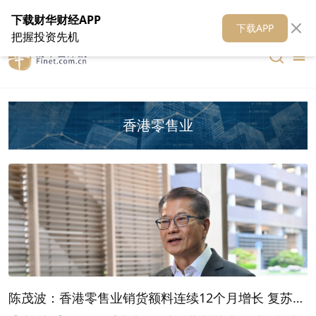
在线客服
关于我们
财华证券
公关
财华媒体矩阵
财华智库
下载财华财经APP
下载APP
把握投资先机
​香港零售业
陈茂波：香港零售业销货额料连续12个月增长 复苏势