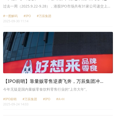
家公司递表
过去一周（2025.9.22-9.28），港股IPO市场共有31家公司递交上市
申请(包含创业板)，包括天赐材料（002709.SZ）、大洋电机
#一图解码
#IPO
#万辰集团
（002249.SZ）、万辰集团（300972.SZ）、星宸科技
2025-09-30 11:14
（301536.SZ）和TOP TOY等；
【IPO前哨】靠量贩零售逆袭飞奔，万辰集团冲
刺“A+H”
今年无疑是国内量贩零食饮料零售行业的“上市大年”。
#IPO前哨
#万辰集团
#IPO
#A+H
2025-09-24 14:03