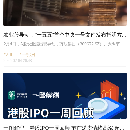
农业股异动，“十五五”首个中央一号文件发布指明方
向
2月4日，A股农业股出现异动，万辰集团（300972.SZ）、大禹节水
（300021.SZ）、农发种业（600313.SH）、新农开发
#农业
#一号文件
（600359.SH）、隆平高科（000998.SZ）上涨。
2026-02-04 20:43
一图解码：港股IPO一周回顾 节前递表情绪高涨 超30