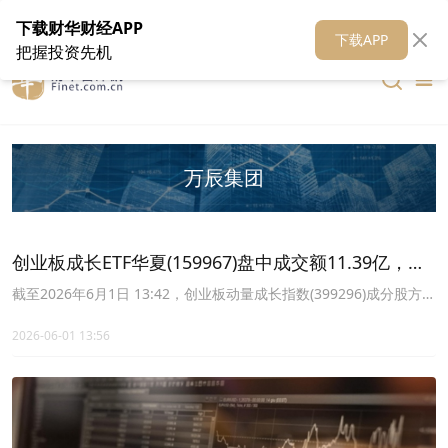
在线客服
关于我们
财华证券
公关
财华媒体矩阵
财华智库
下载财华财经APP
下载APP
把握投资先机
万辰集团
创业板成长ETF华夏(159967)盘中成交额11.39亿，英
伟达发布新AI模型
截至2026年6月1日 13:42，创业板动量成长指数(399296)成分股方面
涨跌互现，蓝色光标领涨6.95%，万辰集团上涨6.75%，新强联上涨
4.19%；菲利华领跌。
2026-06-01 13:56