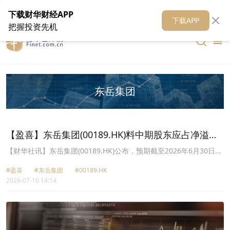
在线客服
关于我们
财华证券
公关
财华媒体矩阵
财华智库
下载财华财经APP
下载APP
把握投资先机
东岳集团
【盈喜】东岳集团(00189.HK)料中期股东应占净溢利
同比增逾31%
【财华社讯】东岳集团(00189.HK)公布，预期截至2026年6月30日止
六个月，将可能录得公司拥有人应占净溢利同比增长超过31%。该溢
#盈喜
#东岳集团
#00189.HK
利增长主要由于多个产品价格较去年同期有所上涨所致。
2026-07-10 14:14