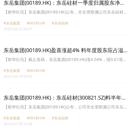
东岳集团(00189.HK)：东岳硅材一季度归属股东净利
润3681.9万元
【财华社讯】东岳集团(00189.HK)公布，非全资附属公司东岳硅材
(300821.SZ)2025年第一季度业绩，收入约12.02亿元人民币，归属东
#东岳集团
#00189.HK
#东岳硅材
岳硅材股东净利润约3681.9万元人民币。
2025-04-27 09:31
东岳集团(00189.HK)盈喜涨超4% 料年度股东应占溢
利同比增逾14%
【财华社讯】截止发稿，东岳集团(00189.HK)涨4.54%，报9.67港
元。消息面上，该公司公布业绩盈喜，预计截至2024年12月31日止
#东岳集团
#00189.HK
年度公司拥有人应占年度溢利同比增加超过14%；及年度溢利同比增
2025-03-19 09:47
加超过60%以及每股基本及摊薄盈利同比增加超过43%。溢利增加乃
主要由于制冷剂的需求不断增加，致使2024年的价格相比2023年大
幅上涨；及集团采取有效措施进行成本控制，使得集团成本及其他开
支有所减少，集团旗下若干亏损实体的亏损削减及扭亏为盈。
东岳集团(00189.HK)：东岳硅材(300821.SZ)料半年度
净利润6200万至6800万元
【财华社讯】东岳集团(00189.HK)公布，公司非全资附属公司东岳硅
材(300821.SZ)截至2024年6月30日止半年度，归属于其股东的净利
#东岳集团
#00189.HK
#东岳硅材
润预计为盈利6200万元至6800万元；扣除非经常性损益后的净利润
2024-07-09 14:36
预计为盈利6600万元至7200万元。