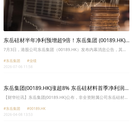
东岳硅材半年净利预增超9倍！东岳集团 (00189.HK)
迎来周期反转？
7月3日，港股公司东岳集团（00189.HK）发布内幕消息公告，其非
全资附属公司东岳硅材（300821.SZ）披露2026年半年度业绩预告，
#东岳集团
#业绩
交出了一份硬核成绩单。
2026-07-06 11:58
东岳集团(00189.HK)涨超8% 东岳硅材料首季净利润
同比增397.02%至451.34%
【财华社讯】东岳集团(00189.HK)公布，非全资附属公司东岳硅材截
至2026年3月31日止季度，归属于其股东的净利润预计为盈利1.83亿
#东岳集团
#00189.HK
元至2.03亿元(人民币,下同)，同比增长397.02%至451.34%；扣除非
2026-04-08 13:53
经常性损益后的净利润预计为盈利2.05亿元至2.25亿元，同比增长
424.02%至475.14%。截止发稿，东岳集团涨8.45%，报12.07港
元。