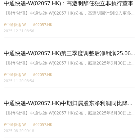
中通快递-W(02057.HK)：高遵明辞任独立非执行董事
【财华社讯】中通快递-W(02057.HK)公布，高遵明因计划投入更多
时间于其他专业事务，已提呈辞任公司独立非执行董事、董事会提名
#中通快递-W
#02057.HK
及公司治理委员会成员，自2025年12月31日起生效。
2025-12-31 08:56
中通快递-W(02057.HK)第三季度调整后净利润25.06
亿元 同比增长5%
【财华社讯】中通快递-W(02057.HK)公布，截至2025年9月30日止
第三季度，实现包裹量为95.73亿件，同比增长9.8%。集团收入约
#中通快递-W
#02057.HK
118.65亿元(人民币,下同)，同比增长11.1%；毛利约29.56亿元，同
2025-11-20 08:54
比减少11.4%；净利润25.39亿元，同比增长6.7%。调整后净利润
25.06亿元，同比增长5%。归属普通股股东基本每股净收益3.16元。
第三季度，核心快递服务收入同比增长11.6%，该增长是由于包裹量
增长9.8%及包裹单价增长1.7%所致。由直销机构产生的直客业务收
中通快递-W(02057.HK)中期归属股东净利润同比降
入增长141.2%，这主要得益于电子商务退货包裹量的增加。货运代
2.6%至39.32亿元 派息0.3美元
理服务收入较2024年同期下降7.4%。物料销售收入主要包括电子热
【财华社讯】中通快递-W(02057.HK)公布，截至2025年6月30日止
敏纸面单销售收入，增长0.5%。其他收入主要来自金融贷款业务。基
六个月，收入约227.23亿元(人民币,下同)，同比增长9.8%；归属普通
于全年预测数据及根据目前的市场和运营情况，公司对先前公布的年
#中通快递-W
#02057.HK
股股东净利润约39.32亿元，同比下降2.6%； 基本每股收益4.92元。
度指引作出调整。2025年的包裹量预计将介于382亿至387亿件之
2025-08-20 09:18
拟派每股美国存托股及普通股0.30美元中期股息。
间，同比增长12.3%至13.8%。