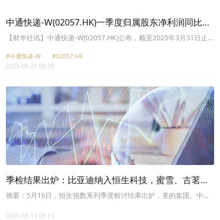
中通快递-W(02057.HK)一季度归属股东净利润同比增
39.77%
【财华社讯】中通快递-W(02057.HK)公布，截至2025年3月31日止
第一季度，收入为人民币108.92亿元(单位,下同)，同比增长9.4%；归
#中通快递-W
#02057.HK
属普通股股东净利润约19.93亿元，同比增长39.77%；调整后净利润
2025-05-21 09:39
为22.59亿元，同比增长1.6%。基本每股收益2.5元。第一季度，包裹
量为85.39亿件，同比增长19.1%。截至2025年3月31日，揽件/派件
网点数量为31,000余个。直接网络合作伙伴数量约6000个。自有干
线车辆数量为10,000余辆。分拣中心间干线运输路线为3,900余条。
分拣中心的数量为95个，其中91个由公司运营，4个由公司网络合作
伙伴运营。公司重申其2025年包裹量指引为408亿至422亿件，同比
增长20%至24%。
季检结果出炉：比亚迪纳入恒生科技，蜜雪、古茗、
布鲁可预计6月9日进港股通
摘要：5月16日，恒生指数系列季度检讨结果出炉，美的集团、中通
快递-W纳入恒生指数；比亚迪股份纳入恒生科技指数；布鲁可、古
茗、蜜雪集团纳入恒生综合指数成份股。
2025-05-19 09:13