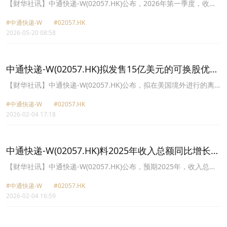
亿元 同比增长6.3%
告日期尚未偿还的票据本金总额15亿美元及经调整转换价，公司于票
【财华社讯】中通快递-W(02057.HK)公布，2026年第一季度，收入
据悉数转换后可发行的股份最大数目由48,469,500股增至49,246,650
约为132.82亿元(人民币,下同)，同比增长22%；毛利32.35亿元，同
股。因悉数转换所有尚未偿还的票据后而额外可发行的777,150股股
#中通快递-W
#02057.HK
比增长20.3%；归属于普通股股东的净利润约21.18亿元，同比增长
份将根据股东于2025年6月17日向董事授出的一般授权进行配发及发
2026-05-20 08:58
6.3%。调整后净利润为23.77亿元，同比增长5.2%。基本每股净收益
行。
2.73元。包裹量为96.68亿件，同比增长13.2%。核心快递服务收入
较2025年同期增长22.5%，该增长是由于包裹量增长13.2%及包裹单
价增长8.2%所致。由直销机构产生的直客业务收入增长92.2%，这主
中通快递-W(02057.HK)拟发售15亿美元的可换股优先
要得益于电子商务退货包裹量的增加。货运代理服务收入较2025年同
票据
期下降13.0%。物料销售收入主要包括电子面单用热敏纸销售收入，
【财华社讯】中通快递-W(02057.HK)公布，拟在美国境外进行的离
增长3.1%。其他收入主要来自金融贷款业务。
岸交易中向属“合资格机构买家”的非美国人士发售本金额合共15亿美
#中通快递-W
#02057.HK
元的2031年到期的可换股优先票据，视乎市况及其他因素而定。公司
2026-02-04 17:18
计划将票据发售事项所得款项净额(扣除联席账簿管理人佣金及估计发
售费用后)用于以下用途：(i)用于再融资，以根据其股份购回计划视乎
当时市况以及适用法律法规为(不时)于近期在市场上购回公司A类普通
股及/或美国存托股提供资金；(ii)用于同步股份购回及限价看涨交易
中通快递-W(02057.HK)料2025年收入总额同比增长约
的权利金；及(iii)用作其他一般公司用途。一经发行，票据将为公司
9.5%至12.9%
的一般优先无抵押责任。票据将于2031年3月1日到期，除非在该日
​【财华社讯】中通快递-W(02057.HK)公布，预期2025年，收入总额
之前按其条款提早赎回、购回或转换。在票据的定价方面，公司预期
介乎485亿元至500亿元(人民币,下同)，较2024年的442.81亿元增长
将会与一名或多名初始买家及/或其各自的联属人士及/或其他金融机
#中通快递-W
#02057.HK
约9.5%至12.9%；及毛利介乎121.5亿元至125.5亿元，较2024年的
构(“期权对手方”)达成限价看涨交易。期权对手方预期将独立于公司及
2026-02-04 16:59
137.17亿元减少约8.5%至11.4%。收入总额的估计增长主要受包裹量
其关连人士。
由2024年的340.1亿件增加至2025年的385.2亿件(同比增长13.3%)所
带动。