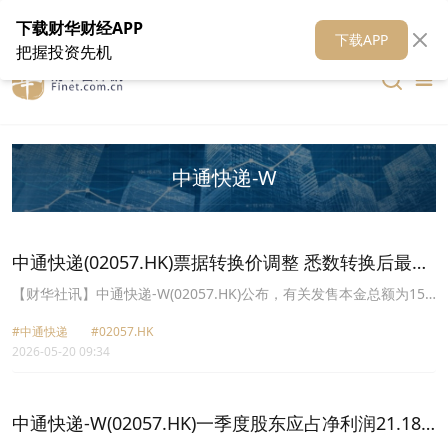
在线客服
关于我们
财华证券
公关
财华媒体矩阵
财华智库
下载财华财经APP
下载APP
把握投资先机
中通快递-W
中通快递(02057.HK)票据转换价调整 悉数转换后最多
可发行约4924.67万股
【财华社讯】中通快递-W(02057.HK)公布，有关发售本金总额为15
亿美元、年利率为0.925%的可换股优先票据；及有关董事会批准就
#中通快递
#02057.HK
截至2025年12月31日止六个月派付每股美国存托股及普通股0.39美
2026-05-20 09:34
元的半年度现金股息。由于宣派上述股息，票据的转换比率已作出调
整：由每1,000美元票据本金可转换32.3130股转换股份(相当于每股
转换股份的转换价为约30.9473美元)调整为每1,000美元票据本金可
转换32.8311股转换股份(相当于每股转换股份的转换价为约30.4589
中通快递-W(02057.HK)一季度股东应占净利润21.18
美元)。有关调整自2026年4月8日(即股息记录日期)起生效。根据本公