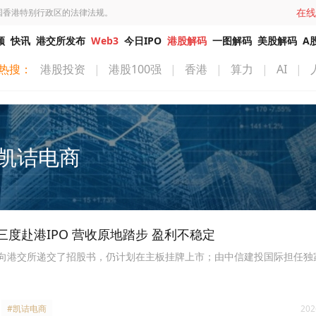
在线
国香港特别行政区的法律法规。
频
快讯
港交所发布
Web3
今日IPO
港股解码
一图解码
美股解码
A
热搜：
港股投资
|
港股100强
|
香港
|
算力
|
AI
|
凯诘电商
度赴港IPO 营收原地踏步 盈利不稳定
次向港交所递交了招股书，仍计划在主板挂牌上市；由中信建投国际担任独
#凯诘电商
202