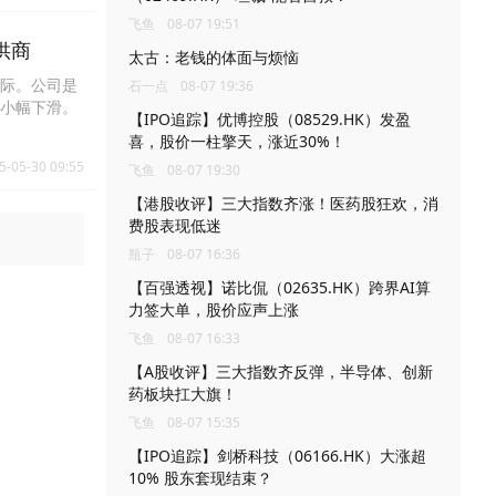
飞鱼
08-07 19:51
供商
太古：老钱的体面与烦恼
国际。公司是
石一点
08-07 19:36
年小幅下滑。
【IPO追踪】优博控股（08529.HK）发盈
喜，股价一柱擎天，涨近30%！
5-05-30 09:55
飞鱼
08-07 19:30
【港股收评】三大指数齐涨！医药股狂欢，消
费股表现低迷
瓶子
08-07 16:36
【百强透视】诺比侃（02635.HK）跨界AI算
力签大单，股价应声上涨
飞鱼
08-07 16:33
【A股收评】三大指数齐反弹，半导体、创新
药板块扛大旗！
飞鱼
08-07 15:35
【IPO追踪】剑桥科技（06166.HK）大涨超
10% 股东套现结束？