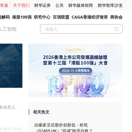
客服
关于我们
财华证券
公关
财华媒体矩阵
财华智库沙龙
股解码
港股100强
研究中心
百强联盟
CAGA香港经济智库
商协会
人工智能
家保荐人。
相关热文
自爆家丑后股价创新低：粉笔
6-06-01 09:41
（02469.HK）“坦诚”能否自救？