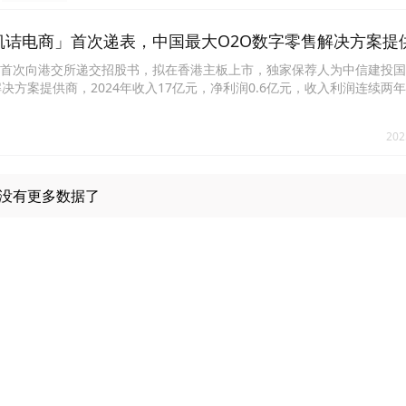
凯诘电商」首次递表，中国最大O2O数字零售解决方案提
诘电商首次向港交所递交招股书，拟在香港主板上市，独家保荐人为中信建投
决方案提供商，2024年收入17亿元，净利润0.6亿元，收入利润连续两
202
没有更多数据了