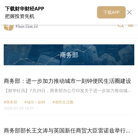
在线客服
关于我们
财华证券
公关
财华媒体矩阵
财华智库
下载财华财经APP
下载APP
把握投资先机
商务部
商务部：进一步加力推动城市一刻钟便民生活圈建设
【财华社讯】7月29日，商务部办公厅印发关于进一步加力推动城市
一刻钟便民生活圈建设的工作通知。其中提出，各地要加快工作进
#商务部
#城市一刻钟
#便民生活圈
度，划定便民生活圈总量，明确逐年建设数量，按照有关规划安排，
2026-07-29 14:51
在保证质量的前提下，2026年完成全国建设1万个便民生活圈的既定
目标。第一、二、三批全国试点已完成两年试点期任务，进入三年推
广期，要加强成效宣传，复制推广成功经验，持续扩大便民生活圈覆
盖范围，让更多人民群众受益。第四批全国试点、第一批先行区试点
商务部部长王文涛与英国新任商贸大臣雷诺兹举行视
两年试点期即将届满，要按照《商务部办公厅关于开展全国首批城市