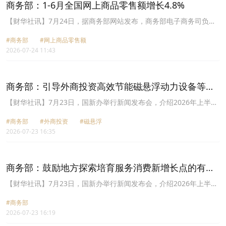
整，属于产业提质升级过程中的正常现象。中国工业整体上供需基本
商务部：1-6月全国网上商品零售额增长4.8%
平衡、运行态势平稳。
【财华社讯】7月24日，据商务部网站发布，商务部电子商务司负责
人介绍2026年1-6月我国电子商务发展情况。据国家统计局数据，1-6
#商务部
#网上商品零售额
月全国网上商品零售额增长4.8%，拉动社会消费品零售总额增长1.2
2026-07-24 11:43
个百分点。智能商品持续增长亮眼，据商务大数据监测，智能外骨骼
和智能眼镜网零额分别增长458.4%和151.7%。据国家统计局数据，
网上服务零售额增长6.0%。据商务大数据监测，旅游和餐饮网上销售
额分别增长27.2%和13.9%。
商务部：引导外商投资高效节能磁悬浮动力设备等先
进制造业和人形机器人研发等现代服务业
【财华社讯】7月23日，国新办举行新闻发布会，介绍2026年上半年
商务工作及运行情况。商务部外国投资管理司司长孟华婷在会上表
#商务部
#外商投资
#磁悬浮
示，商务部将落实好鼓励外商投资产业目录，引导外商投资有机高分
2026-07-23 16:35
子材料、高效节能磁悬浮动力设备等先进制造业，人形机器人研发、
现代高端航运服务等现代服务业，鼓励外资更多投向中西部和东北等
地区。商务部还将出台举措，鼓励外商投资服务业向融合化、数智化
转型，促进生产性服务业向专业化高端化延伸，生活性服务业提质升
商务部：鼓励地方探索培育服务消费新增长点的有效
级，将进一步完善外资研发中心支持政策，便利引进更多外籍高层次
路径
人才，加大对创新成果转化的支持力度。
【财华社讯】7月23日，国新办举行新闻发布会，介绍2026年上半年
商务工作及运行情况。商务部副部长鄢东表示，近期，商务部会同有
#商务部
关部门出台了铁旅融合、家政高质量发展、培育壮大汽车后市场等服
2026-07-23 16:19
务消费新增长点政策文件，商务部将抓好贯彻落实，同时还将围绕交
通、演出、赛事等细分领域，进一步创新支持举措，鼓励地方积极探