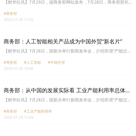
频通话
一刻钟便民生活圈试点评估工作的通知》(商办流通函〔2023〕467
【财华社讯】7月29日，据商务部网站发布，7月28日，商务部部长
号)要求，及时开展试点评估工作，并于12月31日前向商务部报送评
王文涛与英国新任商贸大臣雷诺兹举行视频通话，就中英经贸关系交
估材料(含电子版)。第二批先行区试点正处在两年试点期，要完善试
#商务部
换意见。
点方案，突出任务目标、实施步骤和政策保障，实现便民生活圈对主
2026-07-29 11:02
城区和有条件的县城全覆盖。
商务部：人工智能相关产品成为中国外贸“新名片”
【财华社讯】7月28日，国新办举行新闻发布会，介绍所谓“产能过
剩”问题中方立场有关情况。商务部外贸司副司长贺少军表示，近年
#商务部
#人工智能
#中国外贸
来，我国电动汽车、锂电池、人工智能产业发展迅速，出口增势强
2026-07-28 16:06
劲。根据海关统计，今年上半年，我电动汽车、锂电池出口分别增长
68.7%、37.6%；工业机器人、3D打印机等人工智能相关产品出口表
现亮眼，分别增长18.6%、109.3%，成为中国外贸“新名片”。
商务部：从中国的发展实际看 工业产能利用率总体处
于合理区间
【财华社讯】7月28日，国新办举行新闻发布会，介绍所谓“产能过
剩”问题中方立场有关情况。商务部政策研究室主任林卫龙表示，从
#商务部
#工业产能利用率
中国的发展实际看，工业产能利用率总体处于合理区间。2025年规模
2026-07-28 15:49
以上工业产能利用率为74.4%，高技术制造业、高端装备制造业、战
略性新兴产业等领域，产能利用更为充分；原材料等部分传统行业产
能利用率阶段性偏低，主要是结构调整、绿色转型带来的适应性调