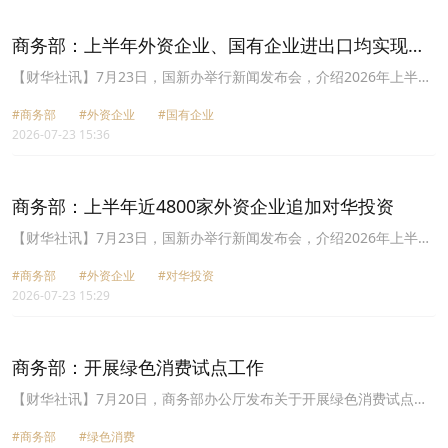
索培育服务消费新增长点的有效路径。
商务部：上半年外资企业、国有企业进出口均实现两
位数增长
【财华社讯】7月23日，国新办举行新闻发布会，介绍2026年上半年
商务工作及运行情况。商务部副部长鄢东表示，新动能加快迸发，高
#商务部
#外资企业
#国有企业
技术产品出口增长39%，服务贸易创新发展，前5个月服务出口增长
2026-07-23 15:36
15.9%。企业活力增强，上半年民营企业贡献近6成外贸增量，外资
企业、国有企业进出口均实现两位数增长。
商务部：上半年近4800家外资企业追加对华投资
【财华社讯】7月23日，国新办举行新闻发布会，介绍2026年上半年
商务工作及运行情况。商务部副部长鄢东表示，中国吸引外资质量提
#商务部
#外资企业
#对华投资
升。上半年新设外资企业数增长5.3%，引资额4021.4亿元。引资结
2026-07-23 15:29
构进一步优化，高技术产业引资增长33.2%，占比提升至42.4%。外
资持续看好中国市场，上半年近4800家外资企业追加对华投资。
商务部：开展绿色消费试点工作
【财华社讯】7月20日，商务部办公厅发布关于开展绿色消费试点工
作的通知。申报名额：各省、自治区、直辖市及计划单列市、新疆生
#商务部
#绿色消费
产建设兵团推荐名额不超过3个单位。综合考量区(县)、开发区或工业