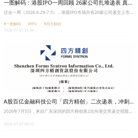
一图解码：港股IPO一周回顾 26家公司扎堆递表 真健
康医疗首挂涨逾159%
过去一周（2026.6.29-7.5），港股IPO市场共有26家公司递交上市申
请，包括道通科技（688208.SH）、远海国际和四方精创
#一图解码
#IPO
#四方精创
（300468.SZ）等。
2026-07-07 11:34
A股百亿金融科技公司「四方精创」二次递表，冲刺
A+H上市
2026年7月5日，来自广东深圳的四方精创第2次向港交所递交招股
书，拟在香港主板上市，联席保荐人为招银国际、国信证券。
2026-07-07 08:33