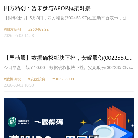
四方精创：暂未参与APOP框架对接
【财华社讯】5月8日，四方精创(300468.SZ)在互动平台表示，公司
暂未参与APOP框架对接。在Agentic AI 快速发展的当下，公司相信
#四方精创
#300468.SZ
基于Agent的支付将会是一种市场潜力巨大，以及金融机构需要积极
2026-05-08 14:58
拥抱的支付模式创新。公司会关注包括APOP在内的Agentic
Payment(基于Agent的支付)技术的进一步发展，适时引入公司产品
研发和交付项目。公司会利用好自身覆盖传统支付和数字金融支付，
支付金融基建和支付场景创新的全面领域经验，一如既往的不断探索
【异动股】数据确权板块下挫，安妮股份(002235.CN)
新兴的技术体系，以更好地全方位的协助银行升级转型。
跌6.81%
今日早盘，截至10:00，数据确权板块下挫。安妮股份(002235.CN)跌
6.81%报9.72元，三未信安(688489.CN)跌5.53%报42.89元，新致软
#数据确权
#安妮股份
#002235.CN
件(688590.CN)跌5.39%报16.31元，数字认证(300579.CN)跌5.36%
2026-03-02 10:00
报30.39元，四方精创(300468.CN)跌5.04%报34.7元，数码视讯
(300079.CN)跌4.91%报6.01元，地纬智能(688579.CN)跌4.71%报
12.35元，博瑞传播(600880.CN)跌4.70%报5.47元。