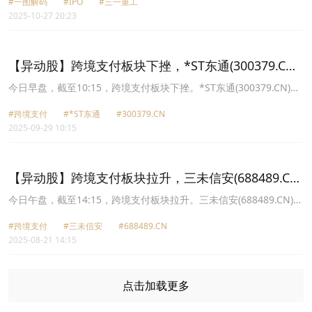
#一图解码
#IPO
#三一重工
辉光电（688538.SH）等；4家公司通过了港交所聆讯，包括旺山旺
2025-10-27 20:23
水、天域半导体、百利天恒（688506.SH）和乐舒适；
【异动股】跨境支付板块下挫，*ST东通(300379.CN)
跌9.8%
今日早盘，截至10:15，跨境支付板块下挫。*ST东通(300379.CN)跌
9.80%报2.21元，易点天下(301171.CN)跌6.57%报30.13元，四方精
#跨境支付
#*ST东通
#300379.CN
创(300468.CN)跌6.24%报36.65元，京北方(002987.CN)跌3.74%报
2025-09-29 10:15
20.82元，海联金汇(002537.CN)跌3.02%报8.67元，青岛金王
(002094.CN)跌3.00%报7.76元，拉卡拉(300773.CN)跌2.98%报
23.74元，小商品城(600415.CN)跌2.58%报18.09元。
【异动股】跨境支付板块拉升，三未信安(688489.CN)
涨20.01%
今日午盘，截至14:15，跨境支付板块拉升。三未信安(688489.CN)涨
20.01%报51.7元，新晨科技(300542.CN)涨19.98%报26.3元，*ST东
#跨境支付
#三未信安
#688489.CN
通(300379.CN)涨17.41%报6.34元，信安世纪(688201.CN)涨11.33%
2025-08-21 14:15
报13.66元，中油资本(000617.CN)涨10.02%报10.87元，天融信
(002212.CN)涨10.01%报9.23元，京北方(002987.CN)涨9.98%报
25.34元，四方精创(300468.CN)涨7.10%报48.86元。
点击加载更多