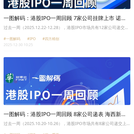
一图解码：港股IPO一周回顾 7家公司挂牌上市 诺比
侃首挂涨近300%
过去一周（2025.12.22-12.28），港股IPO市场共有12家公司递交上
市申请，包括龙迅股份（688486.SH）、瑞派宠物医院、四方精创
#一图解码
#IPO
#四方精创
（300468.SZ）和宇信科技（300674.SZ）等。
2025-12-30 10:25
一图解码：港股IPO一周回顾 8家公司递表 海西新药
首挂涨超18%
过去一周（2025.10.20-10.26），港股IPO市场共有8家公司递交上
市申请，包括金添动漫、滨化股份（601678.SH）、中伟新材料及和