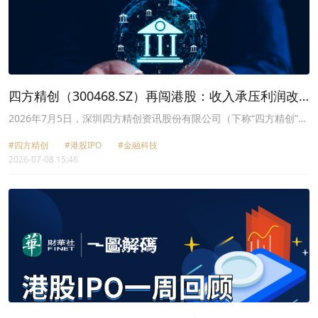
四方精创（300468.SZ）再闯港股：收入承压利润改
善，项目制波动仍是考题
2026年7月5日，深圳四方精创资讯股份有限公司（下称“四方精创”）
二次向港交所递交上市申请，拟登陆主板。这家已在深交所创业板上
#四方精创
#港股IPO
#金融科技
市的金融科技服务商，曾于去年12月24日首次向港交所递交了上市申
2026-07-08 15:46
请，但因未能在6个月内完成IPO流程，招股书自动失效。