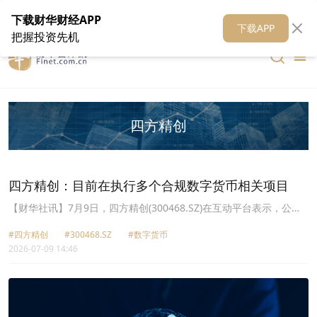
在线客服
关于我们
财华证券
公关
财华媒体矩阵
财华智库
下载财华财经APP
下载APP
把握投资先机
四方精创
四方精创：目前在执行多个合规数字货币相关项目
【财华社讯】7月9日，四方精创(300468.SZ)在互动平台表示，公司
目前在执行多个合规数字货币相关项目，公司亦持续关注包括数字人
#四方精创
#300468.SZ
#数字货币
民币在内的合规数字货币项目机会，如涉及重大项目，公司将严格履
2026-07-09 14:46
行信息披露义务。